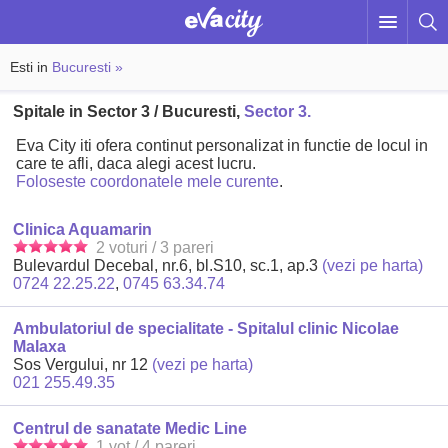
Esti in
Bucuresti »
Spitale in Sector 3 / Bucuresti,
Sector 3.
Eva City iti ofera continut personalizat in functie de locul in
care te afli, daca alegi acest lucru.
Foloseste coordonatele mele curente
.
Clinica Aquamarin
2 voturi / 3 pareri
Bulevardul Decebal, nr.6, bl.S10, sc.1, ap.3
(vezi pe harta)
0724 22.25.22
,
0745 63.34.74
Ambulatoriul de specialitate - Spitalul clinic Nicolae
Malaxa
Sos Vergului, nr 12
(vezi pe harta)
021 255.49.35
Centrul de sanatate Medic Line
1 vot / 4 pareri