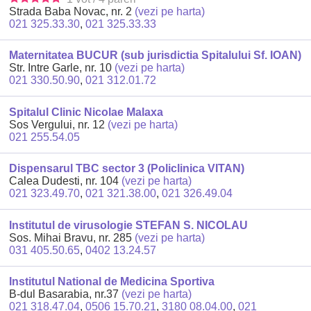
Strada Baba Novac, nr. 2
(vezi pe harta)
021 325.33.30
,
021 325.33.33
Maternitatea BUCUR (sub jurisdictia Spitalului Sf. IOAN)
Str. Intre Garle, nr. 10
(vezi pe harta)
021 330.50.90
,
021 312.01.72
Spitalul Clinic Nicolae Malaxa
Sos Vergului, nr. 12
(vezi pe harta)
021 255.54.05
Dispensarul TBC sector 3 (Policlinica VITAN)
Calea Dudesti, nr. 104
(vezi pe harta)
021 323.49.70
,
021 321.38.00
,
021 326.49.04
Institutul de virusologie STEFAN S. NICOLAU
Sos. Mihai Bravu, nr. 285
(vezi pe harta)
031 405.50.65
,
0402 13.24.57
Institutul National de Medicina Sportiva
B-dul Basarabia, nr.37
(vezi pe harta)
021 318.47.04
,
0506 15.70.21
,
3180 08.04.00
,
021