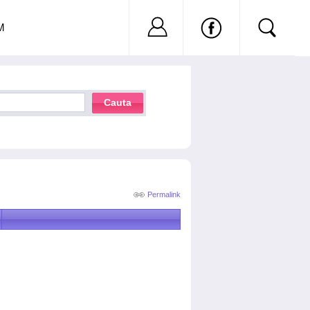
Nu ai cont?
Inregistreaza-
M
Cauta
Permalink