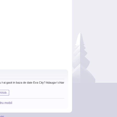
nu l-ai gasit in baza de date Eva City? Adauga-l chiar
noua
tru mobil
itii