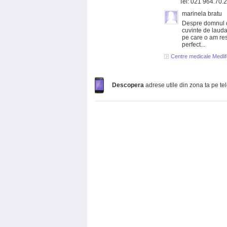
Tel: 021 964.70.
marinela bratu
Despre domnul d
cuvinte de lauda
pe care o am res
perfect...
Centre medicale Medlif
Descopera
adrese utile din zona ta pe te