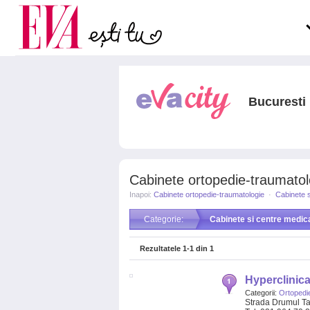
Carieră
la medic
Actualitate
Bucuresti
Cabinete ortopedie-traumatol
Inapoi:
Cabinete ortopedie-traumatologie
·
Cabinete s
Categorie:
Cabinete si centre medic
Rezultatele
1-1
din
1
Hyperclinica
Categorii:
Ortopedi
Strada Drumul Ta