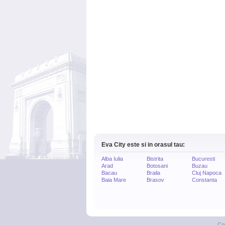
Eva City este si in orasul tau:
Alba Iulia
Bistrita
Bucuresti
Arad
Botosani
Buzau
Bacau
Braila
Cluj Napoca
Baia Mare
Brasov
Constanta
Co