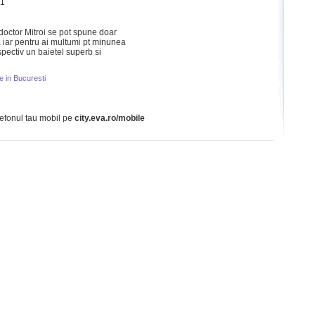
21
octor Mitroi se pot spune doar
 iar pentru ai multumi pt minunea
pectiv un baietel superb si
e in Bucuresti
lefonul tau mobil pe
city.eva.ro/mobile