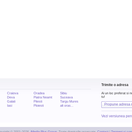
Trimite o adresa
Craiova
Oradea
Sibiu
Ai un loc preferat si 
tu!
Deva
Piatra Neamt
Suceava
Galati
Pitesti
Targu Mures
Propune adresa 
Iasi
Ploiesti
alt oras...
Vezi versiunea pen
pyright © 2001-2026,
iMedia Plus Group
. Toate drepturile rezervate.
Contact
|
Termeni si cond