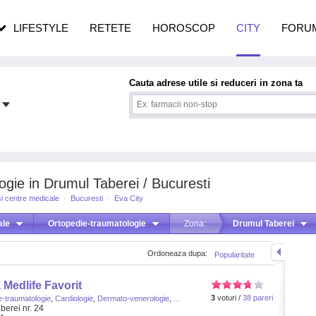
pe măsură ce înaintezi în vârstă
LIFESTYLE
RETETE
HOROSCOP
CITY
FORU
Cauta adrese utile si reduceri in zona ta
ogie in Drumul Taberei / Bucuresti
i centre medicale
·
Bucuresti
·
Eva City
ale
Ortopedie-traumatologie
Zona:
Drumul Taberei
Ordoneaza dupa:
Popularitate
 Medlife Favorit
3
voturi /
38 pareri
e-traumatologie
,
Cardiologie
,
Dermato-venerologie
,
...
berei nr. 24