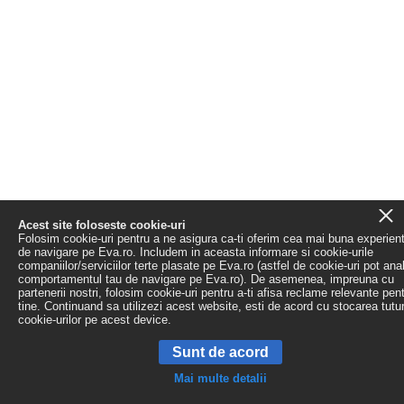
Acest site foloseste cookie-uri
Folosim cookie-uri pentru a ne asigura ca-ti oferim cea mai buna experien
de navigare pe Eva.ro. Includem in aceasta informare si cookie-urile
companiilor/serviciilor terte plasate pe Eva.ro (astfel de cookie-uri pot ana
comportamentul tau de navigare pe Eva.ro). De asemenea, impreuna cu
partenerii nostri, folosim cookie-uri pentru a-ti afisa reclame relevante pen
tine. Continuand sa utilizezi acest website, esti de acord cu stocarea tutu
cookie-urilor pe acest device.
Sunt de acord
Mai multe detalii