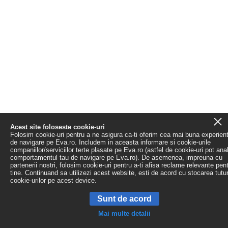
Acest site foloseste cookie-uri
Folosim cookie-uri pentru a ne asigura ca-ti oferim cea mai buna experien
de navigare pe Eva.ro. Includem in aceasta informare si cookie-urile
companiilor/serviciilor terte plasate pe Eva.ro (astfel de cookie-uri pot ana
comportamentul tau de navigare pe Eva.ro). De asemenea, impreuna cu
partenerii nostri, folosim cookie-uri pentru a-ti afisa reclame relevante pen
tine. Continuand sa utilizezi acest website, esti de acord cu stocarea tutu
cookie-urilor pe acest device.
Sunt de acord
Mai multe detalii