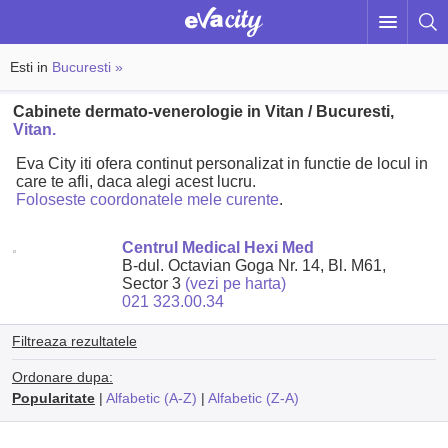
Esti in
Bucuresti »
Cabinete dermato-venerologie in Vitan / Bucuresti,
Vitan.
Eva City iti ofera continut personalizat in functie de locul in
care te afli, daca alegi acest lucru.
Foloseste coordonatele mele curente
.
Centrul Medical Hexi Med
B-dul. Octavian Goga Nr. 14, Bl. M61,
Sector 3
(vezi pe harta)
021 323.00.34
Filtreaza rezultatele
Ordonare dupa:
Popularitate
|
Alfabetic (A-Z)
|
Alfabetic (Z-A)