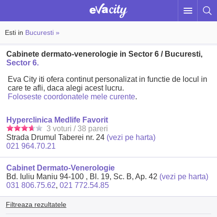
Esti in
Bucuresti »
Cabinete dermato-venerologie in Sector 6 / Bucuresti,
Sector 6.
Eva City iti ofera continut personalizat in functie de locul in
care te afli, daca alegi acest lucru.
Foloseste coordonatele mele curente
.
Hyperclinica Medlife Favorit
3 voturi / 38 pareri
Strada Drumul Taberei nr. 24
(vezi pe harta)
021 964.70.21
Cabinet Dermato-Venerologie
Bd. Iuliu Maniu 94-100 , Bl. 19, Sc. B, Ap. 42
(vezi pe harta)
031 806.75.62
,
021 772.54.85
Filtreaza rezultatele