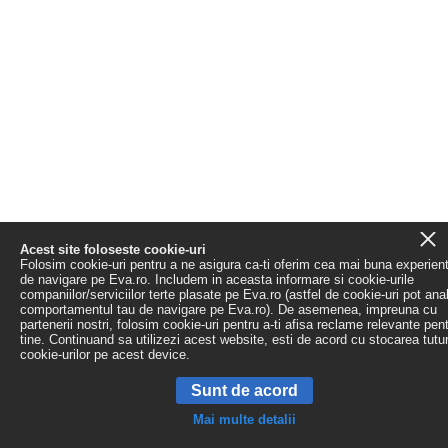
Acest site foloseste cookie-uri
Folosim cookie-uri pentru a ne asigura ca-ti oferim cea mai buna experien
de navigare pe Eva.ro. Includem in aceasta informare si cookie-urile
companiilor/serviciilor terte plasate pe Eva.ro (astfel de cookie-uri pot ana
comportamentul tau de navigare pe Eva.ro). De asemenea, impreuna cu
partenerii nostri, folosim cookie-uri pentru a-ti afisa reclame relevante pen
tine. Continuand sa utilizezi acest website, esti de acord cu stocarea tutu
cookie-urilor pe acest device.
Sunt de acord
Mai multe detalii