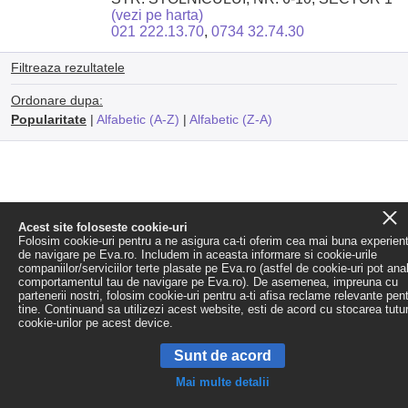
(vezi pe harta)
021 222.13.70
,
0734 32.74.30
Filtreaza rezultatele
Ordonare dupa:
Popularitate
|
Alfabetic (A-Z)
|
Alfabetic (Z-A)
Acest site foloseste cookie-uri
Folosim cookie-uri pentru a ne asigura ca-ti oferim cea mai buna experien
de navigare pe Eva.ro. Includem in aceasta informare si cookie-urile
companiilor/serviciilor terte plasate pe Eva.ro (astfel de cookie-uri pot ana
comportamentul tau de navigare pe Eva.ro). De asemenea, impreuna cu
partenerii nostri, folosim cookie-uri pentru a-ti afisa reclame relevante pen
tine. Continuand sa utilizezi acest website, esti de acord cu stocarea tutu
cookie-urilor pe acest device.
Sunt de acord
Mai multe detalii