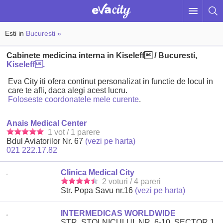
Esti in
Bucuresti »
Cabinete medicina interna in Kiseleff / Bucuresti,
Kiseleff.
Eva City iti ofera continut personalizat in functie de locul in
care te afli, daca alegi acest lucru.
Foloseste coordonatele mele curente
.
Anais Medical Center
1 vot / 1 parere
Bdul Aviatorilor Nr. 67
(vezi pe harta)
021 222.17.82
Clinica Medical City
2 voturi / 4 pareri
Str. Popa Savu nr.16
(vezi pe harta)
INTERMEDICAS WORLDWIDE
STR. STOLNICULUI, NR. 6-10, SECTOR 1