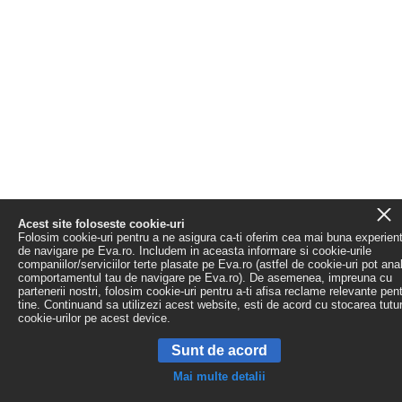
Acest site foloseste cookie-uri
Folosim cookie-uri pentru a ne asigura ca-ti oferim cea mai buna experien
de navigare pe Eva.ro. Includem in aceasta informare si cookie-urile
companiilor/serviciilor terte plasate pe Eva.ro (astfel de cookie-uri pot ana
comportamentul tau de navigare pe Eva.ro). De asemenea, impreuna cu
partenerii nostri, folosim cookie-uri pentru a-ti afisa reclame relevante pen
tine. Continuand sa utilizezi acest website, esti de acord cu stocarea tutu
cookie-urilor pe acest device.
Sunt de acord
Mai multe detalii