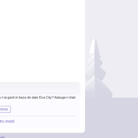
nu l-ai gasit in baza de date Eva City? Adauga-l chiar
noua
tru mobil
itii