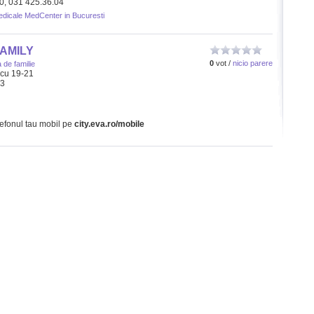
40, 031 425.36.04
medicale MedCenter in Bucuresti
FAMILY
0
vot /
nicio parere
 de familie
scu 19-21
33
lefonul tau mobil pe
city.eva.ro/mobile