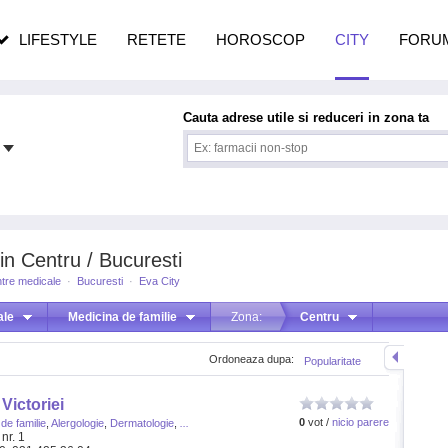
pe măsură ce înaintezi în vârstă
LIFESTYLE
RETETE
HOROSCOP
CITY
FORU
Cauta adrese utile si reduceri in zona ta
in Centru / Bucuresti
ntre medicale
·
Bucuresti
·
Eva City
ale
Medicina de familie
Zona:
Centru
Ordoneaza dupa:
Popularitate
Victoriei
0
vot /
nicio parere
de familie
,
Alergologie
,
Dermatologie
,
...
nr. 1