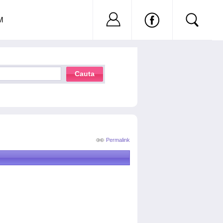
Nu ai cont?
Inregistreaza-
M
Cauta
Permalink