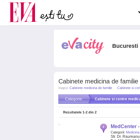
Carieră
la medic
Actualitate
Bucuresti
Cabinete medicina de familie 
Inapoi:
Cabinete medicina de familie
·
Cabinete si ce
Categorie:
Cabinete si centre medic
Rezultatele
1-2
din
2
MedCenter - 
Categorii:
Medicina 
Str. Dr. Raureanu 