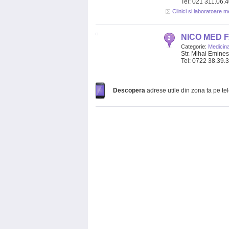
Tel: 021 311.06.
Clinici si laboratoare 
NICO MED 
Categorie:
Medicina
Str. Mihai Emine
Tel: 0722 38.39.
Descopera
adrese utile din zona ta pe te