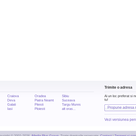
Trimite o adresa
Craiova
Oradea
Sibiu
Ai un loc preferat si 
tu!
Deva
Piatra Neamt
Suceava
Galati
Pitesti
Targu Mures
Propune adresa 
Iasi
Ploiesti
alt oras...
Vezi versiunea pen
pyright © 2001-2026,
iMedia Plus Group
. Toate drepturile rezervate.
Contact
|
Termeni si cond