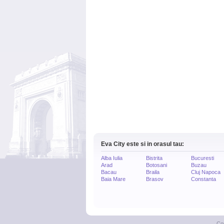
Eva City este si in orasul tau:
Alba Iulia
Bistrita
Bucuresti
Arad
Botosani
Buzau
Bacau
Braila
Cluj Napoca
Baia Mare
Brasov
Constanta
Co