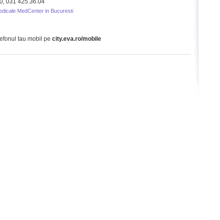
40, 031 425.36.04
medicale MedCenter in Bucuresti
lefonul tau mobil pe
city.eva.ro/mobile