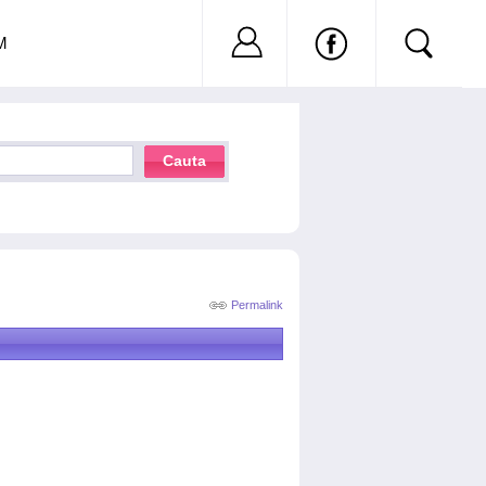
Nu ai cont?
Inregistreaza-
M
Cauta
Permalink