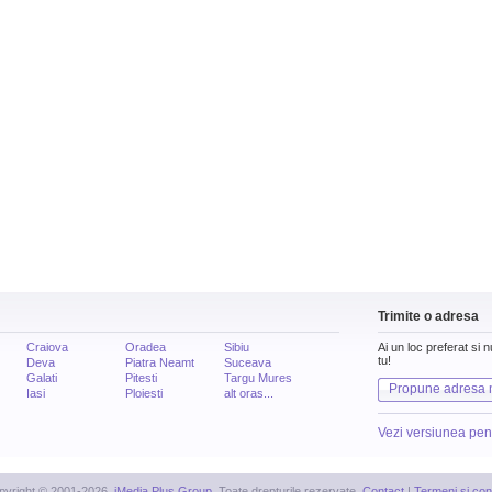
Trimite o adresa
Craiova
Oradea
Sibiu
Ai un loc preferat si 
tu!
Deva
Piatra Neamt
Suceava
Galati
Pitesti
Targu Mures
Propune adresa 
Iasi
Ploiesti
alt oras...
Vezi versiunea pen
pyright © 2001-2026,
iMedia Plus Group
. Toate drepturile rezervate.
Contact
|
Termeni si cond