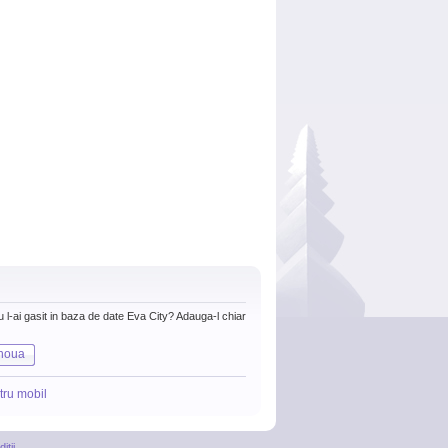
nu l-ai gasit in baza de date Eva City? Adauga-l chiar
noua
tru mobil
itii