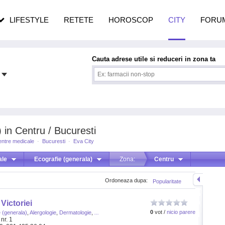
n vârstă
de dureroasă este investigația
LIFESTYLE
RETETE
HOROSCOP
CITY
FORU
Cauta adrese utile si reduceri in zona ta
 in Centru / Bucuresti
entre medicale
·
Bucuresti
·
Eva City
ale
Ecografie (generala)
Zona:
Centru
Ordoneaza dupa:
Popularitate
Victoriei
0
vot /
nicio parere
 (generala)
,
Alergologie
,
Dermatologie
,
...
nr. 1