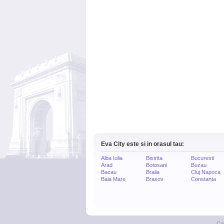
Eva City este si in orasul tau:
Alba Iulia
Bistrita
Bucuresti
Arad
Botosani
Buzau
Bacau
Braila
Cluj Napoca
Baia Mare
Brasov
Constanta
Co