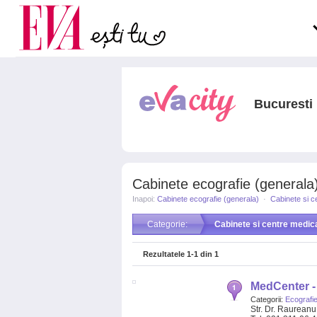
Carieră
pe măsură ce înaintezi î
Actualitate
Bucuresti
Cabinete ecografie (generala)
Inapoi:
Cabinete ecografie (generala)
·
Cabinete si c
Categorie:
Cabinete si centre medic
Rezultatele
1-1
din
1
MedCenter - 
Categorii:
Ecografie
Str. Dr. Raureanu 