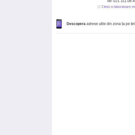
Tel: 021 311.06.
Clinici si laboratoare 
Descopera
adrese utile din zona ta pe te