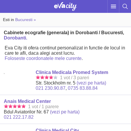
Esti in
Bucuresti »
Cabinete ecografie (generala) in Dorobanti / Bucuresti,
Dorobanti.
Eva City iti ofera continut personalizat in functie de locul in
care te afli, daca alegi acest lucru.
Foloseste coordonatele mele curente
.
Clinica Medicala Promed System
1 vot / 3 pareri
Str. Stockholm nr. 5
(vezi pe harta)
021 230.90.87
,
0735 83.88.84
Anais Medical Center
1 vot / 1 parere
Bdul Aviatorilor Nr. 67
(vezi pe harta)
021 222.17.82
Clinica Medical City