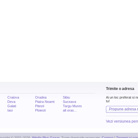
Trimite o adresa
Craiova
Oradea
Sibiu
Ai un loc preferat si 
tu!
Deva
Piatra Neamt
Suceava
Galati
Pitesti
Targu Mures
Propune adresa 
Iasi
Ploiesti
alt oras...
Vezi versiunea pen
pyright © 2001-2026,
iMedia Plus Group
. Toate drepturile rezervate.
Contact
|
Termeni si cond