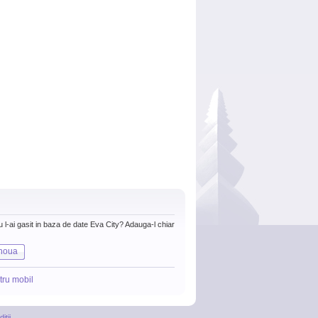
nu l-ai gasit in baza de date Eva City? Adauga-l chiar
noua
tru mobil
itii