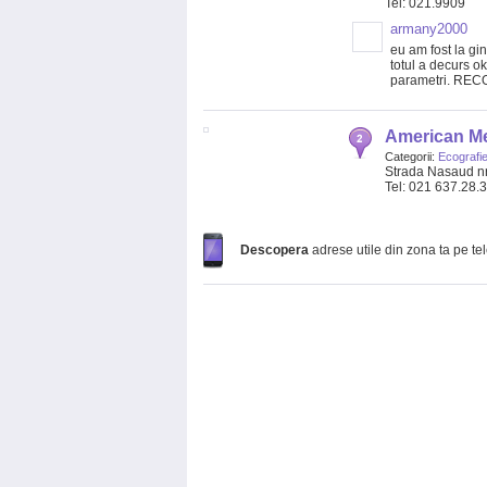
Tel: 021.9909
armany2000
eu am fost la gi
totul a decurs o
parametri. RE
American Me
Categorii:
Ecografie
Strada Nasaud n
Tel: 021 637.28.
Descopera
adrese utile din zona ta pe te