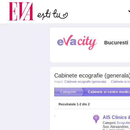
Carieră
pe măsură ce înaintezi î
Actualitate
Bucuresti
Cabinete ecografie (generala
Inapoi:
Cabinete ecografie (generala)
·
Cabinete si c
Categorie:
Cabinete si centre medic
Rezultatele
1-2
din
2
AIS Clinics 
Categorii:
Ecografie
Sos. Alexandriei, 