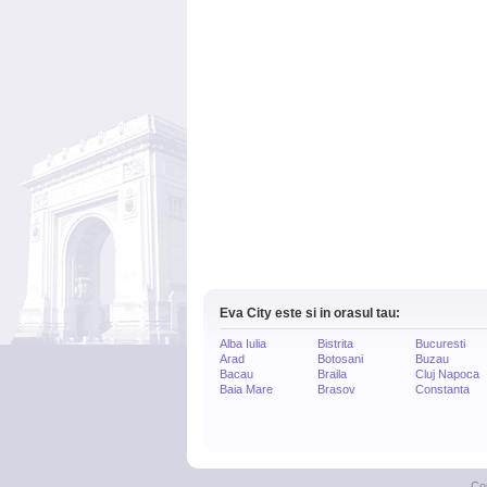
Eva City este si in orasul tau:
Alba Iulia
Bistrita
Bucuresti
Arad
Botosani
Buzau
Bacau
Braila
Cluj Napoca
Baia Mare
Brasov
Constanta
Co