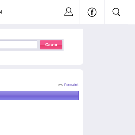
Nu ai cont?
Inregistreaza-
M
Cauta
Permalink