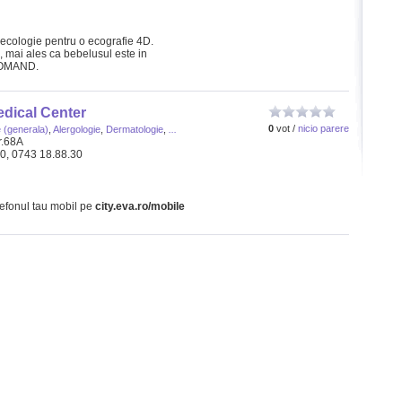
necologie pentru o ecografie 4D.
k, mai ales ca bebelusul este in
COMAND.
dical Center
0
vot /
nicio parere
 (generala)
,
Alergologie
,
Dermatologie
,
...
r.68A
30, 0743 18.88.30
lefonul tau mobil pe
city.eva.ro/mobile