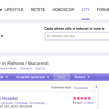
n vârstă
de dureroasă este investigația
LIFESTYLE
RETETE
HOROSCOP
CITY
FORU
Cauta adrese utile si reduceri in zona ta
) in Rahova / Bucuresti
entre medicale
·
Bucuresti
·
Eva City
ale
Ecografie (generala)
Zona:
Rahova
Ordoneaza dupa:
Popularitate
& Hospital
3
voturi /
24 pareri
 (generala)
,
Cardiologie
,
Dermatologie
,
...
nr. 144, sect.5, Bucuresti