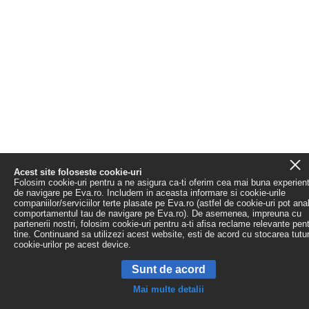
Acest site foloseste cookie-uri
Folosim cookie-uri pentru a ne asigura ca-ti oferim cea mai buna experien
de navigare pe Eva.ro. Includem in aceasta informare si cookie-urile
companiilor/serviciilor terte plasate pe Eva.ro (astfel de cookie-uri pot ana
comportamentul tau de navigare pe Eva.ro). De asemenea, impreuna cu
partenerii nostri, folosim cookie-uri pentru a-ti afisa reclame relevante pen
tine. Continuand sa utilizezi acest website, esti de acord cu stocarea tutu
cookie-urilor pe acest device.
Sunt de acord
Mai multe detalii