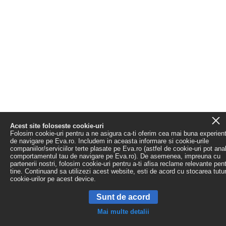
Acest site foloseste cookie-uri
Folosim cookie-uri pentru a ne asigura ca-ti oferim cea mai buna experien
de navigare pe Eva.ro. Includem in aceasta informare si cookie-urile
companiilor/serviciilor terte plasate pe Eva.ro (astfel de cookie-uri pot ana
comportamentul tau de navigare pe Eva.ro). De asemenea, impreuna cu
partenerii nostri, folosim cookie-uri pentru a-ti afisa reclame relevante pen
tine. Continuand sa utilizezi acest website, esti de acord cu stocarea tutu
cookie-urilor pe acest device.
Sunt de acord
Mai multe detalii