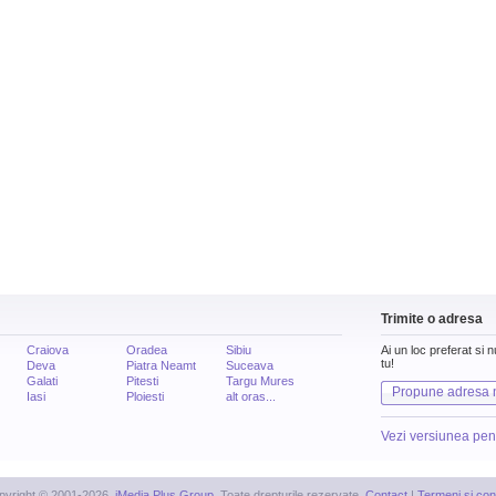
Trimite o adresa
Craiova
Oradea
Sibiu
Ai un loc preferat si 
tu!
Deva
Piatra Neamt
Suceava
Galati
Pitesti
Targu Mures
Propune adresa 
Iasi
Ploiesti
alt oras...
Vezi versiunea pen
pyright © 2001-2026,
iMedia Plus Group
. Toate drepturile rezervate.
Contact
|
Termeni si cond