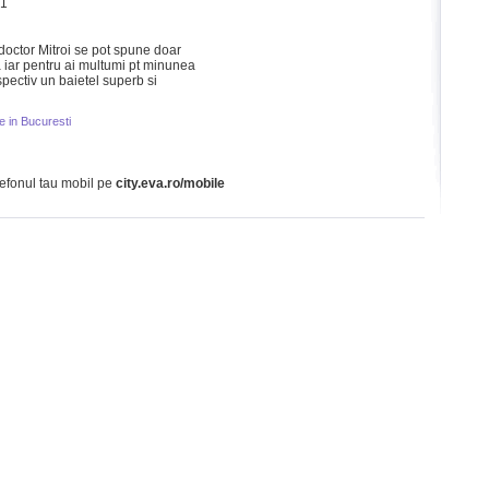
21
octor Mitroi se pot spune doar
 iar pentru ai multumi pt minunea
pectiv un baietel superb si
e in Bucuresti
lefonul tau mobil pe
city.eva.ro/mobile