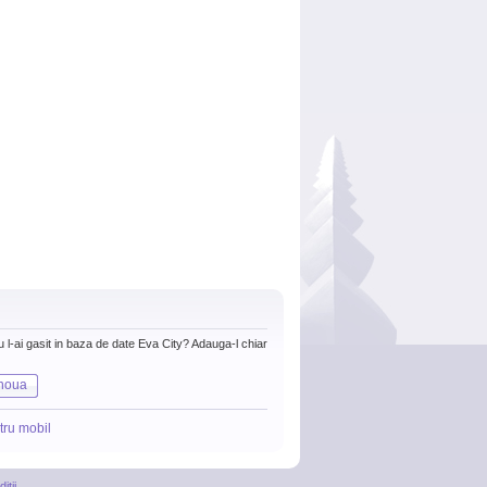
nu l-ai gasit in baza de date Eva City? Adauga-l chiar
noua
tru mobil
itii