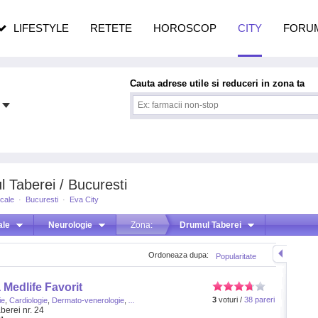
n vârstă
de dureroasă este investigația
LIFESTYLE
RETETE
HOROSCOP
CITY
FORU
Cauta adrese utile si reduceri in zona ta
 Taberei / Bucuresti
icale
·
Bucuresti
·
Eva City
ale
Neurologie
Zona:
Drumul Taberei
Ordoneaza dupa:
Popularitate
 Medlife Favorit
3
voturi /
38 pareri
ie
,
Cardiologie
,
Dermato-venerologie
,
...
berei nr. 24