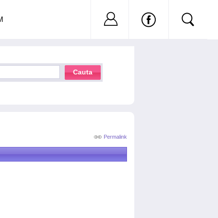
Nu ai cont?
Inregistreaza-
M
Cauta
Permalink