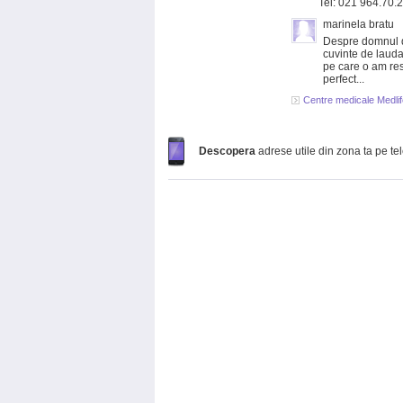
Tel: 021 964.70.
marinela bratu
Despre domnul d
cuvinte de lauda
pe care o am res
perfect...
Centre medicale Medlif
Descopera
adrese utile din zona ta pe te