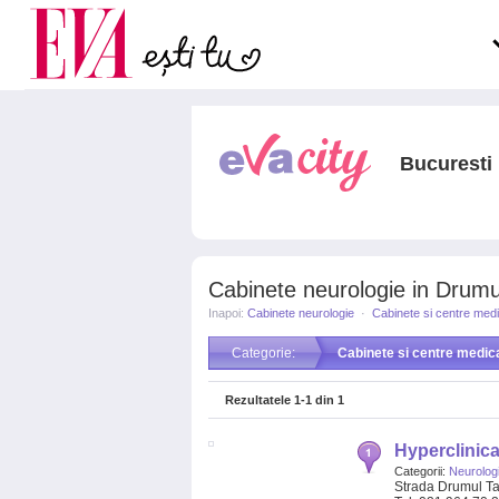
Carieră
pe măsură ce înaintezi î
Actualitate
Bucuresti
Cabinete neurologie in Drumul
Inapoi:
Cabinete neurologie
·
Cabinete si centre med
Categorie:
Cabinete si centre medic
Rezultatele
1-1
din
1
Hyperclinica
Categorii:
Neurolog
Strada Drumul Ta