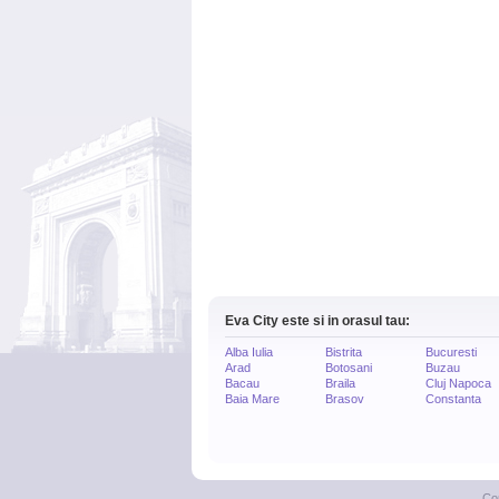
Eva City este si in orasul tau:
Alba Iulia
Bistrita
Bucuresti
Arad
Botosani
Buzau
Bacau
Braila
Cluj Napoca
Baia Mare
Brasov
Constanta
Co