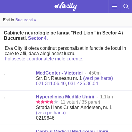
Esti in
Bucuresti »
Cabinete neurologie pe langa "Red Lion" in Sector 4 /
Bucuresti,
Sector 4.
Eva City iti ofera continut personalizat in functie de locul in
care te afli, daca alegi acest lucru.
Foloseste coordonatele mele curente
.
MedCenter - Victoriei
- 450m
Str. Dr. Raureanu nr. 1
(vezi pe harta)
021 311.06.40
,
031 425.36.04
Hyperclinica Medlife Unirii
- 1.1km
11 voturi / 35 pareri
Strada Hans Cristian Andersen, nr. 1
(vezi pe harta)
0219646
Centrul Medical Medicover Unirii