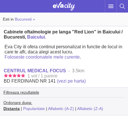
Esti in
Bucuresti »
Cabinete oftalmologie pe langa "Red Lion" in Baicului /
Bucuresti,
Baicului.
Eva City iti ofera continut personalizat in functie de locul in
care te afli, daca alegi acest lucru.
Foloseste coordonatele mele curente
.
CENTRUL MEDICAL FOCUS
- 3.5km
1 vot / 1 parere
BD FERDINAND NR 141
(vezi pe harta)
Filtreaza rezultatele
Ordonare dupa:
Distanta
|
Popularitate
|
Alfabetic (A-Z)
|
Alfabetic (Z-A)