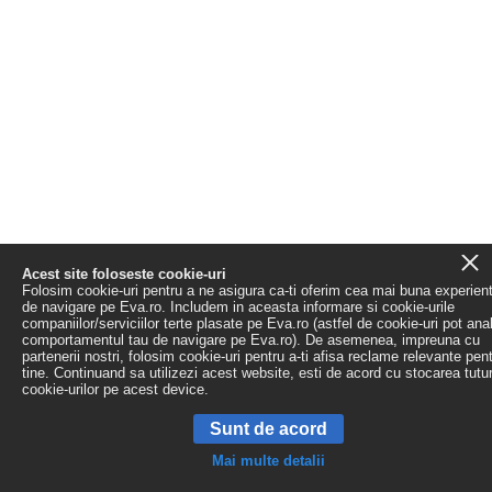
Acest site foloseste cookie-uri
Folosim cookie-uri pentru a ne asigura ca-ti oferim cea mai buna experien
de navigare pe Eva.ro. Includem in aceasta informare si cookie-urile
companiilor/serviciilor terte plasate pe Eva.ro (astfel de cookie-uri pot ana
comportamentul tau de navigare pe Eva.ro). De asemenea, impreuna cu
partenerii nostri, folosim cookie-uri pentru a-ti afisa reclame relevante pen
tine. Continuand sa utilizezi acest website, esti de acord cu stocarea tutu
cookie-urilor pe acest device.
Sunt de acord
Mai multe detalii