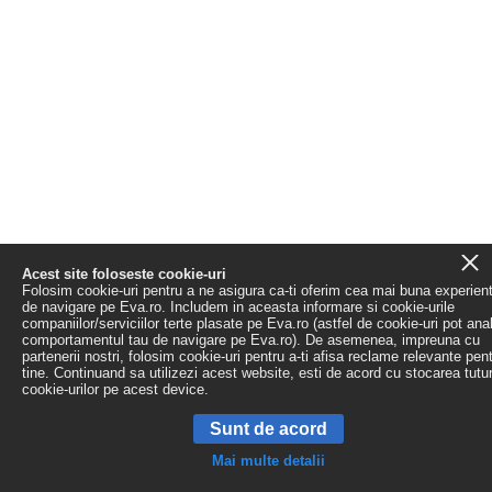
Acest site foloseste cookie-uri
Folosim cookie-uri pentru a ne asigura ca-ti oferim cea mai buna experien
de navigare pe Eva.ro. Includem in aceasta informare si cookie-urile
companiilor/serviciilor terte plasate pe Eva.ro (astfel de cookie-uri pot ana
comportamentul tau de navigare pe Eva.ro). De asemenea, impreuna cu
partenerii nostri, folosim cookie-uri pentru a-ti afisa reclame relevante pen
tine. Continuand sa utilizezi acest website, esti de acord cu stocarea tutu
cookie-urilor pe acest device.
Sunt de acord
Mai multe detalii