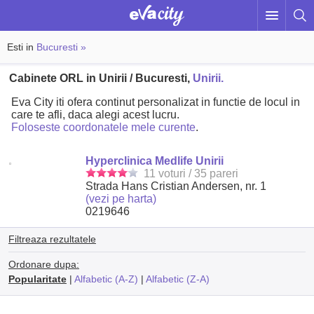
Esti in
Bucuresti »
Cabinete ORL in Unirii / Bucuresti,
Unirii.
Eva City iti ofera continut personalizat in functie de locul in
care te afli, daca alegi acest lucru.
Foloseste coordonatele mele curente
.
Hyperclinica Medlife Unirii
11 voturi / 35 pareri
Strada Hans Cristian Andersen, nr. 1
(vezi pe harta)
0219646
Filtreaza rezultatele
Ordonare dupa:
Popularitate
|
Alfabetic (A-Z)
|
Alfabetic (Z-A)