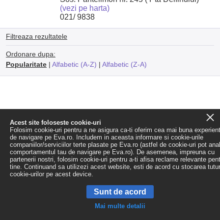
(vezi pe harta)
021/ 9838
Filtreaza rezultatele
Ordonare dupa:
Popularitate
|
Alfabetic (A-Z)
|
Alfabetic (Z-A)
Acest site foloseste cookie-uri
Folosim cookie-uri pentru a ne asigura ca-ti oferim cea mai buna experien
de navigare pe Eva.ro. Includem in aceasta informare si cookie-urile
companiilor/serviciilor terte plasate pe Eva.ro (astfel de cookie-uri pot ana
comportamentul tau de navigare pe Eva.ro). De asemenea, impreuna cu
partenerii nostri, folosim cookie-uri pentru a-ti afisa reclame relevante pen
tine. Continuand sa utilizezi acest website, esti de acord cu stocarea tutu
cookie-urilor pe acest device.
Sunt de acord
Mai multe detalii