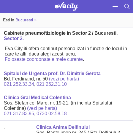
Esti in
Bucuresti »
Cabinete pneumoftiziologie in Sector 2 / Bucuresti,
Sector 2.
Eva City iti ofera continut personalizat in functie de locul in
care te afli, daca alegi acest lucru.
Foloseste coordonatele mele curente
.
Spitalul de Urgenta prof. Dr. Dimitrie Gerota
Bd. Ferdinand, nr. 50
(vezi pe harta)
021 252.33.34
,
021 252.31.10
Clinica Gral Medical Colentina
Sos. Stefan cel Mare, nr. 19-21, (in incinta Spitalului
Colentina)
(vezi pe harta)
021 317.83.95
,
0730 02.58.18
Clinica Anima Delfinului
Sos. Pantelimon nr. 245 ( Pta Delfinului)