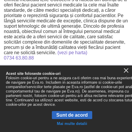
oferi fiecărui pacient servicii medicale la cele mai înalte
standarde, de către medici specialiști dedicați, a căror
prioritate o reprezintă siguranța și confortul pacientilor. Pe
lângă serviciile medicale de excepție, clinica dispune de un
suport tehnologic de ultimă generație. Dincolo de profesia
noastră, obiectivul comun al întregului personal medical
este acela de a oferi servicii de calitate, care satisfac
solicitări complexe din domeniile de specialitate deservite,
precum și de a îmbunătăți calitatea vieții fiecărui pacient
care ne solicită serviciile.
(vezi pe harta)
0734 63.80.88
Filtreaza rezultatele
Acest site foloseste cookie-uri
Folosim cookie-uri pentru a ne asigura ca-ti oferim cea mai buna experien
Ordonare dupa:
de navigare pe Eva.ro. Includem in aceasta informare si cookie-urile
Popularitate
|
Alfabetic (A-Z)
|
Alfabetic (Z-A)
companiilor/serviciilor terte plasate pe Eva.ro (astfel de cookie-uri pot ana
comportamentul tau de navigare pe Eva.ro). De asemenea, impreuna cu
partenerii nostri, folosim cookie-uri pentru a-ti afisa reclame relevante pen
tine. Continuand sa utilizezi acest website, esti de acord cu stocarea tutu
cookie-urilor pe acest device.
Sunt de acord
Mai multe detalii