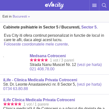
Esti in
Bucuresti »
Cabinete psihiatrie in Sector 5 / Bucuresti,
Sector 5.
Eva City iti ofera continut personalizat in functie de locul in
care te afli, daca alegi acest lucru.
Foloseste coordonatele mele curente
.
Medsana Cotroceni
1 vot / 3 pareri
Strada Nanu Muscel Nr. 12
(vezi pe harta)
021 408.78.00
iLife - Clinica Medicala Privata Cotroceni
Str. Dr. Leonte Anastasievici nr. 8 Sector 5,
(vezi pe harta)
0734 63.80.88
iLife Clinica Medicala Privata Cotroceni
1 vot / 1 parere
Clinica medicală iLife Cotroceni s-a născut din dorința de a