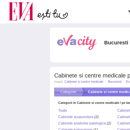
Carieră
pe măsură ce înaintezi î
Actualitate
Bucuresti
Cabinete si centre medicale pe
Inapoi:
Cabinete si centre medicale
·
Bucuresti
·
Ev
Categorie:
Cabinete si centre medic
Categorii in Cabinete si centre medicale / pe la
Toate
Cabinet
Cabinete acupunctura
(2)
Cabinet
Cabinete anatomie patologica
(2)
Cabinet
Cabinete balneologie
(1)
Cabinet