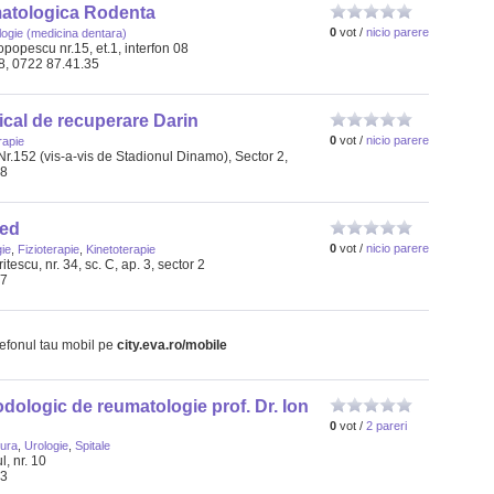
matologica Rodenta
0
vot /
nicio parere
ogie (medicina dentara)
popescu nr.15, et.1, interfon 08
88, 0722 87.41.35
cal de recuperare Darin
0
vot /
nicio parere
rapie
 Nr.152 (vis-a-vis de Stadionul Dinamo), Sector 2,
08
med
0
vot /
nicio parere
ie
,
Fizioterapie
,
Kinetoterapie
itescu, nr. 34, sc. C, ap. 3, sector 2
77
lefonul tau mobil pe
city.eva.ro/mobile
dologic de reumatologie prof. Dr. Ion
0
vot /
2 pareri
ura
,
Urologie
,
Spitale
l, nr. 10
33