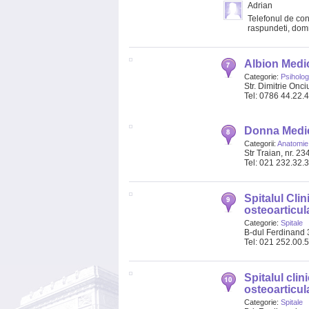
Adrian
Telefonul de cont
raspundeti, dom
Albion Medi
Categorie:
Psiholog
Str. Dimitrie Onciu
Tel: 0786 44.22.
Donna Medic
Categorii:
Anatomie 
Str Traian, nr. 234
Tel: 021 232.32.
Spitalul Cli
osteoarticul
Categorie:
Spitale
B-dul Ferdinand 
Tel: 021 252.00.
Spitalul cli
osteoarticul
Categorie:
Spitale