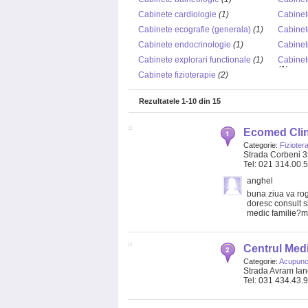
Cabinete cardiologie
(1)
Cabinet
Cabinete ecografie (generala)
(1)
Cabinet
Cabinete endocrinologie
(1)
Cabinete
Cabinete explorari functionale
(1)
Cabinet
(1)
Cabinete fizioterapie
(2)
Rezultatele
1-10
din
15
Ecomed Clin
Categorie:
Fizioter
Strada Corbeni 35 
Tel: 021 314.00.
anghel
buna ziua va rog
doresc consult si
medic familie?m
Centrul Med
Categorie:
Acupunc
Strada Avram Ianc
Tel: 031 434.43.