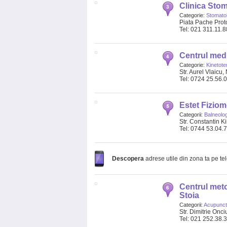
Clinica Sto
Categorie:
Stomatol
Piata Pache Proto
Tel: 021 311.11.
Centrul medi
Categorie:
Kinetote
Str. Aurel Vlaicu,
Tel: 0724 25.56.
Estet Fizio
Categorii:
Balneolog
Str. Constantin Kir
Tel: 0744 53.04.
Descopera
adrese utile din zona ta pe te
Centrul meto
Stoia
Categorii:
Acupunct
Str. Dimitrie Onciu
Tel: 021 252.38.