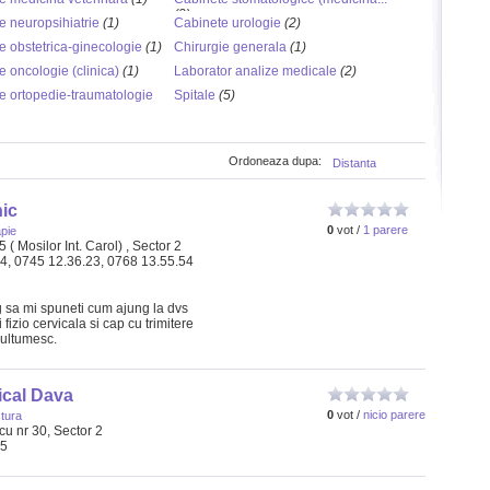
(2)
e neuropsihiatrie
(1)
Cabinete urologie
(2)
e obstetrica-ginecologie
(1)
Chirurgie generala
(1)
 oncologie (clinica)
(1)
Laborator analize medicale
(2)
e ortopedie-traumatologie
Spitale
(5)
Ordoneaza dupa:
Distanta
ic
0
vot /
1 parere
apie
( Mosilor Int. Carol) , Sector 2
54, 0745 12.36.23, 0768 13.55.54
 sa mi spuneti cum ajung la dvs
 fizio cervicala si cap cu trimitere
ultumesc.
ical Dava
0
vot /
nicio parere
tura
u nr 30, Sector 2
95