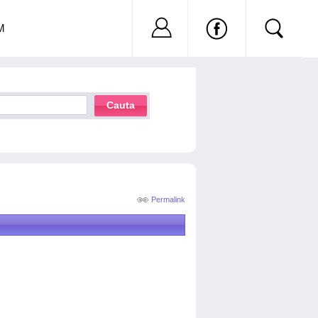
Nu ai cont?
Inregistreaza-
M
Cauta
Permalink