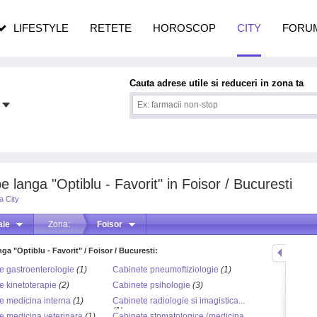
n vârstă
de dureroasă este investigația
LIFESTYLE
RETETE
HOROSCOP
CITY
FORU
Cauta adrese utile si reduceri in zona ta
 langa "Optiblu - Favorit" in Foisor / Bucuresti
a City
ale
Zona:
Foisor
nga "Optiblu - Favorit" / Foisor / Bucuresti:
e gastroenterologie
(1)
Cabinete pneumoftiziologie
(1)
e kinetoterapie
(2)
Cabinete psihologie
(3)
e medicina interna
(1)
Cabinete radiologie si imagistica...
(1)
e medicina veterinara
(1)
Cabinete stomatologice (medicina...