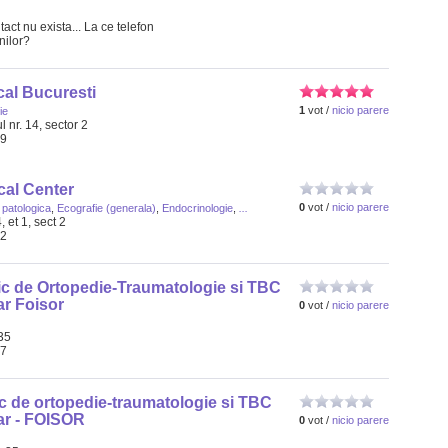
act nu exista... La ce telefon
nilor?
cal Bucuresti
1
vot /
nicio parere
ie
l nr. 14, sector 2
49
al Center
0
vot /
nicio parere
patologica
,
Ecografie (generala)
,
Endocrinologie
,
...
, et 1, sect 2
32
nic de Ortopedie-Traumatologie si TBC
ar Foisor
0
vot /
nicio parere
35
57
nic de ortopedie-traumatologie si TBC
ar - FOISOR
0
vot /
nicio parere