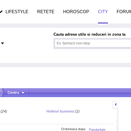
pe măsură ce înaintezi în vârstă
LIFESTYLE
RETETE
HOROSCOP
CITY
FORU
Cauta adrese utile si reduceri in zona ta
Centru
(24)
Hoteluri business
(1)
Ordoneaza dupa:
Popularitate