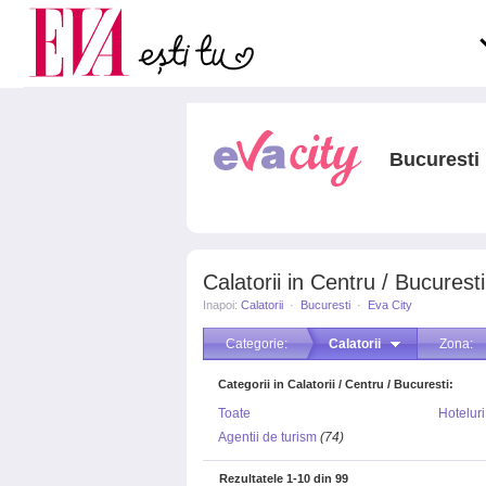
Carieră
la medic
Actualitate
Bucuresti
Calatorii in Centru / Bucuresti
Inapoi:
Calatorii
·
Bucuresti
·
Eva City
Categorie:
Calatorii
Zona:
Categorii in Calatorii / Centru / Bucuresti:
Toate
Hoteluri
Agentii de turism
(74)
Rezultatele
1-10
din
99