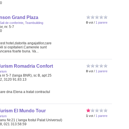
40
nson Grand Plaza
0
vot /
1 parere
Sali de conferinte
,
Teambuilding
r, nr. 5-7
00
est hotel,datorita angajatilor,care
li si ospitalieri.Camerele sunt
ancarea foarte buna. Va...
Turism Romadria Confort
0
vot /
1 parere
urism
 nr 5-7 (langa BNR), sc B, apt 25
92, 3120 91.83.13
care dna Elena a tratat contractul
Turism El Mundo Tour
1
vot /
1 parere
urism
anu Nr.21 ( langa fostul Palat Universul)
58, 021 313.58.59