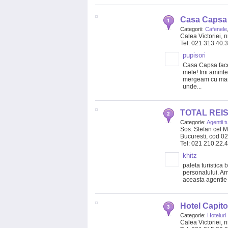
Casa Capsa
Categorii:
Cafenele
Calea Victoriei, n
Tel: 021 313.40.
pupisori
Casa Capsa face 
mele! Imi aminte
mergeam cu mama 
unde...
TOTAL REI
Categorie:
Agentii t
Sos. Stefan cel Ma
Bucuresti, cod 0
Tel: 021 210.22.
khitz
paleta turistica
personalului. Am
aceasta agentie s
Hotel Capito
Categorie:
Hoteluri
Calea Victoriei, n