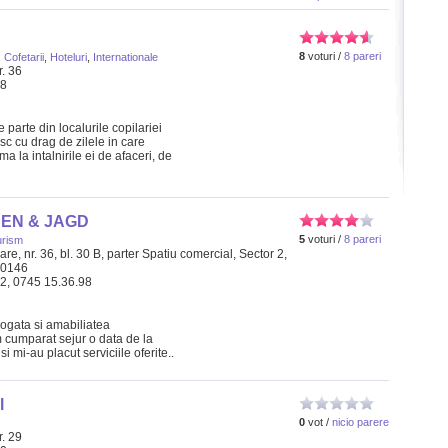
8
voturi /
8 pareri
,
Cofetarii
,
Hoteluri
,
Internationale
r. 36
38
parte din localurile copilariei
sc cu drag de zilele in care
la intalnirile ei de afaceri, de
SEN & JAGD
5
voturi /
8 pareri
urism
re, nr. 36, bl. 30 B, parter Spatiu comercial, Sector 2,
20146
42, 0745 15.36.98
 bogata si amabiliatea
 cumparat sejur o data de la
i mi-au placut serviciile oferite..
l
0
vot /
nicio parere
r. 29