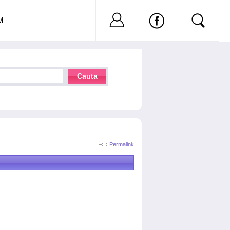
Nu ai cont?
Inregistreaza-
M
Cauta
Permalink