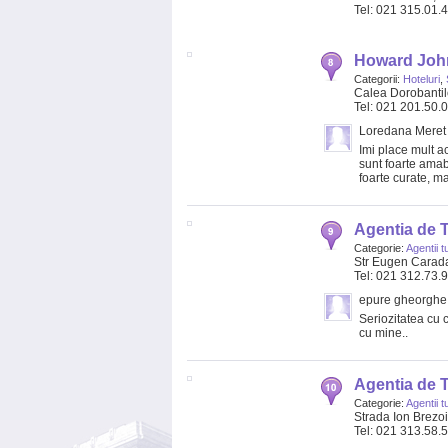
Tel: 021 315.01.
Howard Joh
Categorii:
Hoteluri
,
Calea Dorobantilo
Tel: 021 201.50.
Loredana Meret
Imi place mult ac
sunt foarte amabi
foarte curate, m
Agentia de 
Categorie:
Agentii t
Str Eugen Carada
Tel: 021 312.73.
epure gheorghe
Seriozitatea cu 
cu mine..
Agentia de 
Categorie:
Agentii t
Strada Ion Brezoi
Tel: 021 313.58.