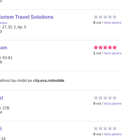
30
urism Travel Solutions
0
vot /
nicio parere
urism
 27, Et. 2, Ap. 5
10
son
1
vot /
nicio parere
r. 63-81
78
lefonul tau mobil pe
city.eva.ro/mobile
el
0
vot /
nicio parere
r. 37B
74
i
0
vot /
nicio parere
r.16