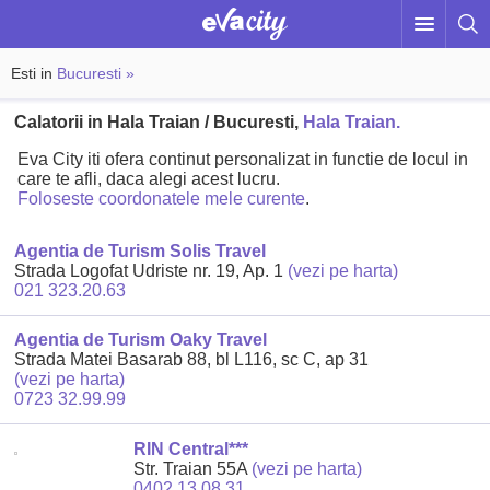
Esti in
Bucuresti »
Calatorii in Hala Traian / Bucuresti,
Hala Traian.
Eva City iti ofera continut personalizat in functie de locul in
care te afli, daca alegi acest lucru.
Foloseste coordonatele mele curente
.
Agentia de Turism Solis Travel
Strada Logofat Udriste nr. 19, Ap. 1
(vezi pe harta)
021 323.20.63
Agentia de Turism Oaky Travel
Strada Matei Basarab 88, bl L116, sc C, ap 31
(vezi pe harta)
0723 32.99.99
RIN Central***
Str. Traian 55A
(vezi pe harta)
0402 13.08.31