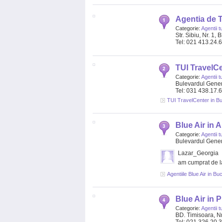
Agentia de T
Categorie:
Agentii t
Str. Sibiu, Nr. 1, 
Tel: 021 413.24.
TUI TravelCe
Categorie:
Agentii t
Bulevardul Genera
Tel: 031 438.17.
TUI TravelCenter in Bu
Blue Air in 
Categorie:
Agentii t
Bulevardul Genera
Lazar_Georgia
am cumprat de la
Agentiile Blue Air in Bu
Blue Air in 
Categorie:
Agentii t
BD. Timisoara, Nr