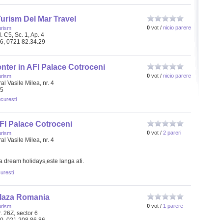
urism Del Mar Travel
0
vot /
nicio parere
urism
Bl. C5, Sc. 1, Ap. 4
66, 0721 82.34.29
nter in AFI Palace Cotroceni
0
vot /
nicio parere
urism
l Vasile Milea, nr. 4
65
curesti
AFI Palace Cotroceni
0
vot /
2 pareri
urism
l Vasile Milea, nr. 4
 dream holidays,este langa afi.
curesti
Plaza Romania
0
vot /
1 parere
urism
. 26Z, sector 6