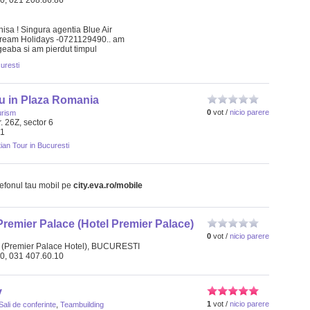
30, 021 208.86.86
hisa ! Singura agentia Blue Air
Dream Holidays -0721129490.. am
geaba si am pierdut timpul
curesti
ou in Plaza Romania
0
vot /
nicio parere
urism
. 26Z, sector 6
71
tian Tour in Bucuresti
lefonul tau mobil pe
city.eva.ro/mobile
remier Palace (Hotel Premier Palace)
0
vot /
nicio parere
 (Premier Palace Hotel), BUCURESTI
00, 031 407.60.10
y
1
vot /
nicio parere
Sali de conferinte
,
Teambuilding