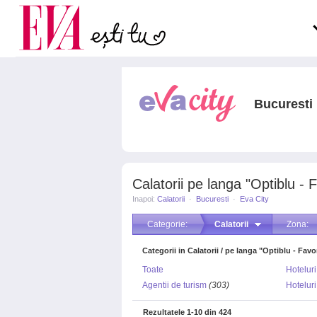
Carieră
pe măsură ce înaintezi î
Actualitate
Bucuresti
Calatorii pe langa "Optiblu - F
Inapoi:
Calatorii
·
Bucuresti
·
Eva City
Categorie:
Calatorii
Zona:
Categorii in Calatorii / pe langa "Optiblu - Favor
Toate
Hoteluri
Agentii de turism
(303)
Hotelur
Rezultatele
1-10
din
424