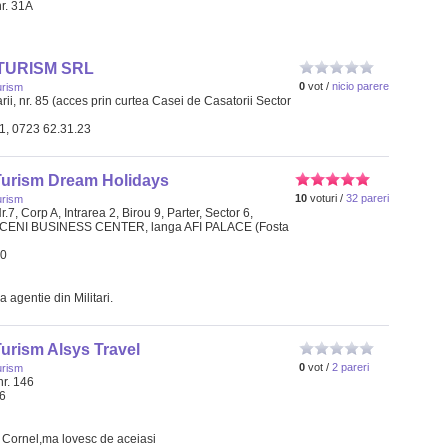
nr. 31A
TURISM SRL
0
vot /
nicio parere
urism
ii, nr. 85 (acces prin curtea Casei de Casatorii Sector
11, 0723 62.31.23
Turism Dream Holidays
10
voturi /
32 pareri
urism
r.7, Corp A, Intrarea 2, Birou 9, Parter, Sector 6,
CENI BUSINESS CENTER, langa AFI PALACE (Fosta
90
 agentie din Militari.
urism Alsys Travel
0
vot /
2 pareri
urism
nr. 146
26
t Cornel,ma lovesc de aceiasi