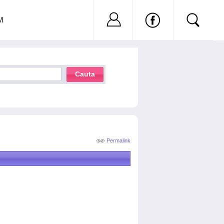
Nu ai cont?
Inregistreaza-
M
Cauta
Permalink