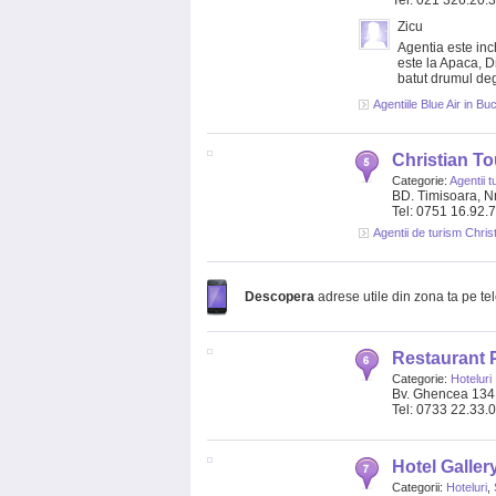
Tel: 021 326.20.
Zicu
Agentia este inc
este la Apaca, 
batut drumul de
Agentiile Blue Air in Bu
Christian T
Categorie:
Agentii t
BD. Timisoara, Nr
Tel: 0751 16.92.
Agentii de turism Chris
Descopera
adrese utile din zona ta pe te
Restaurant P
Categorie:
Hoteluri
Bv. Ghencea 134
Tel: 0733 22.33.
Hotel Galler
Categorii:
Hoteluri
,