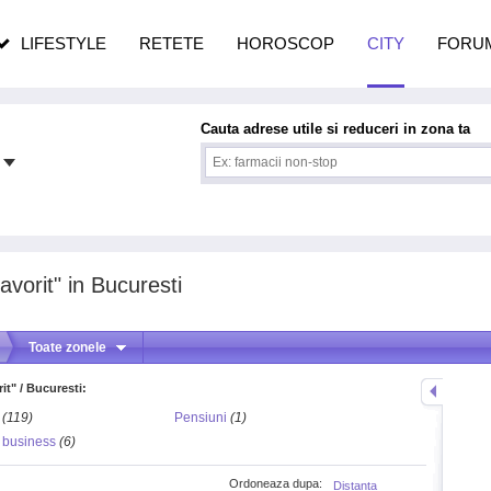
n vârstă
de dureroasă este investigația
LIFESTYLE
RETETE
HOROSCOP
CITY
FORU
Cauta adrese utile si reduceri in zona ta
avorit" in Bucuresti
Toate zonele
it" / Bucuresti:
(119)
Pensiuni
(1)
i business
(6)
Ordoneaza dupa:
Distanta