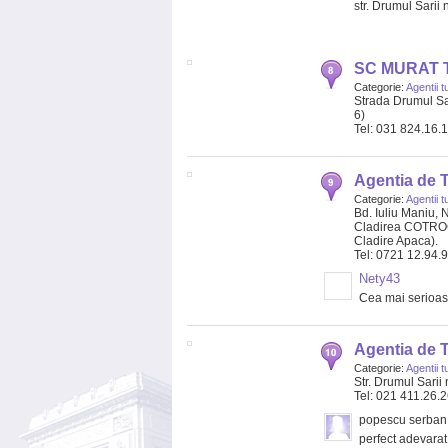
str. Drumul Sarii 
SC MURAT 
Categorie:
Agentii t
Strada Drumul Sar
6)
Tel: 031 824.16.
Agentia de 
Categorie:
Agentii t
Bd. Iuliu Maniu, N
Cladirea COTRO
Cladire Apaca).
Tel: 0721 12.94.
Nety43
Cea mai serioasa
Agentia de T
Categorie:
Agentii t
Str. Drumul Sarii 
Tel: 021 411.26.
popescu serban
perfect adevara