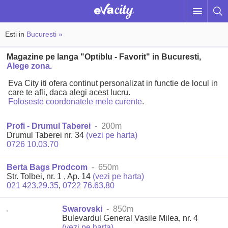
Esti in
Bucuresti »
Magazine pe langa "Optiblu - Favorit" in Bucuresti,
Alege zona.
Eva City iti ofera continut personalizat in functie de locul in
care te afli, daca alegi acest lucru.
Foloseste coordonatele mele curente
.
Profi - Drumul Taberei
- 200m
Drumul Taberei nr. 34
(vezi pe harta)
0726 10.03.70
Berta Bags Prodcom
- 650m
Str. Tolbei, nr. 1 , Ap. 14
(vezi pe harta)
021 423.29.35
,
0722 76.63.80
Swarovski
- 850m
Bulevardul General Vasile Milea, nr. 4
(vezi pe harta)