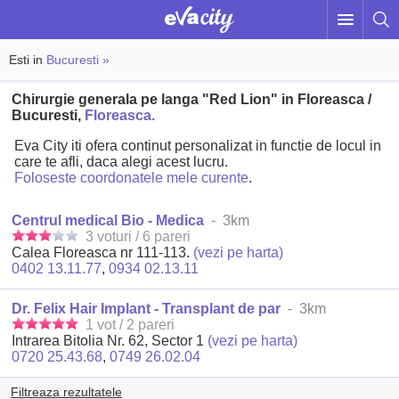
Esti in
Bucuresti »
Chirurgie generala pe langa "Red Lion" in Floreasca /
Bucuresti,
Floreasca.
Eva City iti ofera continut personalizat in functie de locul in
care te afli, daca alegi acest lucru.
Foloseste coordonatele mele curente
.
Centrul medical Bio - Medica
- 3km
3 voturi / 6 pareri
Calea Floreasca nr 111-113.
(vezi pe harta)
0402 13.11.77
,
0934 02.13.11
Dr. Felix Hair Implant - Transplant de par
- 3km
1 vot / 2 pareri
Intrarea Bitolia Nr. 62, Sector 1
(vezi pe harta)
0720 25.43.68
,
0749 26.02.04
Filtreaza rezultatele