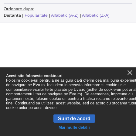
Ordonare dupa:
Distanta
|
Popularitate
|
Alfabetic (A-Z)
|
Alfabetic (Z-A)
Acest site foloseste cookie-uri
Folosim cookie-uri pentru a ne asigura ca-ti oferim cea mai buna experien
de navigare pe Eva.ro. Includem in aceasta informare si cookie-urile
companiilor/serviciilor terte plasate pe Eva.ro (astfel de cookie-uri pot ana
comportamentul tau de navigare pe Eva.ro). De asemenea, impreuna cu
partenerii nostri, folosim cookie-uri pentru a-ti afisa reclame relevante pen
tine. Continuand sa utilizezi acest website, esti de acord cu stocarea tutu
cookie-urilor pe acest device.
Sunt de acord
Mai multe detalii