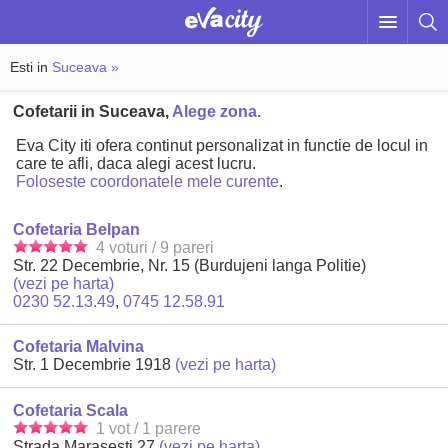
Esti in
Suceava »
Cofetarii in Suceava,
Alege zona.
Eva City iti ofera continut personalizat in functie de locul in
care te afli, daca alegi acest lucru.
Foloseste coordonatele mele curente
.
Cofetaria Belpan
4 voturi / 9 pareri
Str. 22 Decembrie, Nr. 15 (Burdujeni langa Politie)
(vezi pe harta)
0230 52.13.49
,
0745 12.58.91
Cofetaria Malvina
Str. 1 Decembrie 1918
(vezi pe harta)
Cofetaria Scala
1 vot / 1 parere
Strada Marasesti 27
(vezi pe harta)