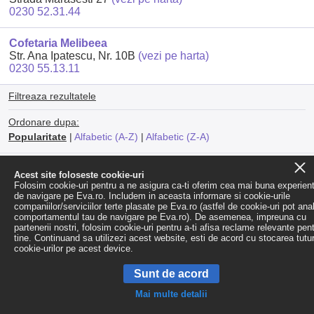
0230 52.31.44
Cofetaria Melibeea
Str. Ana Ipatescu, Nr. 10B
(vezi pe harta)
0230 55.13.11
Filtreaza rezultatele
Ordonare dupa:
Popularitate
|
Alfabetic (A-Z)
|
Alfabetic (Z-A)
Acest site foloseste cookie-uri
Folosim cookie-uri pentru a ne asigura ca-ti oferim cea mai buna experien
de navigare pe Eva.ro. Includem in aceasta informare si cookie-urile
companiilor/serviciilor terte plasate pe Eva.ro (astfel de cookie-uri pot ana
comportamentul tau de navigare pe Eva.ro). De asemenea, impreuna cu
partenerii nostri, folosim cookie-uri pentru a-ti afisa reclame relevante pen
tine. Continuand sa utilizezi acest website, esti de acord cu stocarea tutu
cookie-urilor pe acest device.
Sunt de acord
Mai multe detalii