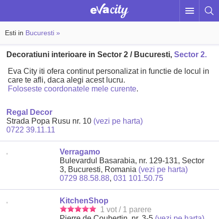
Esti in
Bucuresti »
Decoratiuni interioare in Sector 2 / Bucuresti,
Sector 2.
Eva City iti ofera continut personalizat in functie de locul in
care te afli, daca alegi acest lucru.
Foloseste coordonatele mele curente
.
Regal Decor
Strada Popa Rusu nr. 10
(vezi pe harta)
0722 39.11.11
Verragamo
Bulevardul Basarabia, nr. 129-131, Sector
3, Bucuresti, Romania
(vezi pe harta)
0729 88.58.88
,
031 101.50.75
KitchenShop
1 vot / 1 parere
Pierre de Coubertin, nr. 3-5
(vezi pe harta)