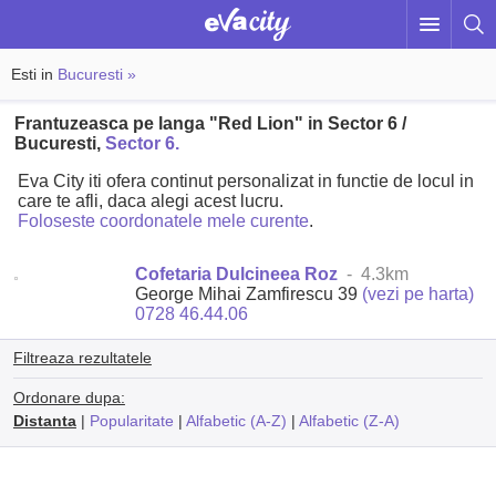
Esti in
Bucuresti »
Frantuzeasca pe langa "Red Lion" in Sector 6 /
Bucuresti,
Sector 6.
Eva City iti ofera continut personalizat in functie de locul in
care te afli, daca alegi acest lucru.
Foloseste coordonatele mele curente
.
Cofetaria Dulcineea Roz
- 4.3km
George Mihai Zamfirescu 39
(vezi pe harta)
0728 46.44.06
Filtreaza rezultatele
Ordonare dupa:
Distanta
|
Popularitate
|
Alfabetic (A-Z)
|
Alfabetic (Z-A)