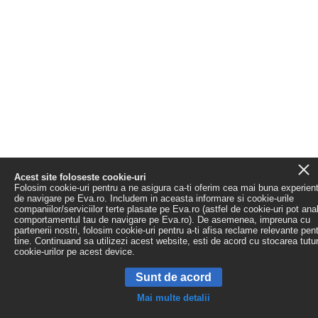
Acest site foloseste cookie-uri
Folosim cookie-uri pentru a ne asigura ca-ti oferim cea mai buna experien
de navigare pe Eva.ro. Includem in aceasta informare si cookie-urile
companiilor/serviciilor terte plasate pe Eva.ro (astfel de cookie-uri pot ana
comportamentul tau de navigare pe Eva.ro). De asemenea, impreuna cu
partenerii nostri, folosim cookie-uri pentru a-ti afisa reclame relevante pen
tine. Continuand sa utilizezi acest website, esti de acord cu stocarea tutu
cookie-urilor pe acest device.
Sunt de acord
Mai multe detalii