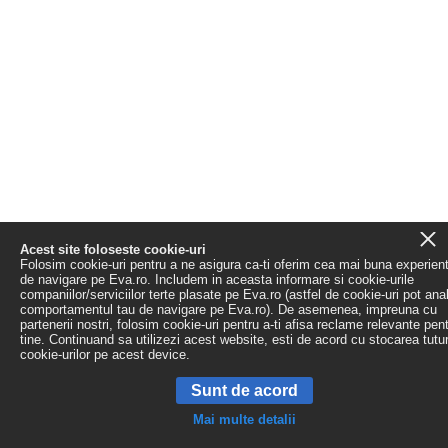
Acest site foloseste cookie-uri
Folosim cookie-uri pentru a ne asigura ca-ti oferim cea mai buna experien
de navigare pe Eva.ro. Includem in aceasta informare si cookie-urile
companiilor/serviciilor terte plasate pe Eva.ro (astfel de cookie-uri pot ana
comportamentul tau de navigare pe Eva.ro). De asemenea, impreuna cu
partenerii nostri, folosim cookie-uri pentru a-ti afisa reclame relevante pen
tine. Continuand sa utilizezi acest website, esti de acord cu stocarea tutu
cookie-urilor pe acest device.
Sunt de acord
Mai multe detalii