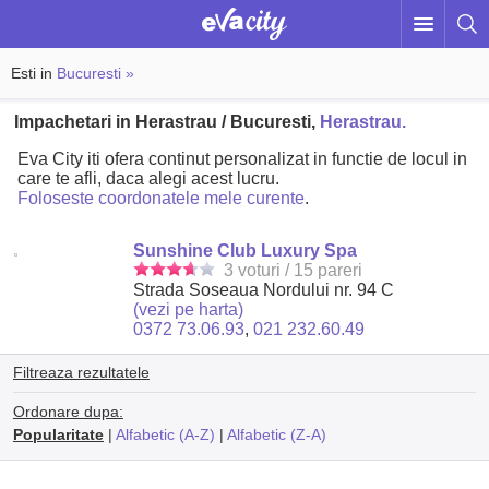
Esti in
Bucuresti »
Impachetari in Herastrau / Bucuresti,
Herastrau.
Eva City iti ofera continut personalizat in functie de locul in
care te afli, daca alegi acest lucru.
Foloseste coordonatele mele curente
.
Sunshine Club Luxury Spa
3 voturi / 15 pareri
Strada Soseaua Nordului nr. 94 C
(vezi pe harta)
0372 73.06.93
,
021 232.60.49
Filtreaza rezultatele
Ordonare dupa:
Popularitate
|
Alfabetic (A-Z)
|
Alfabetic (Z-A)