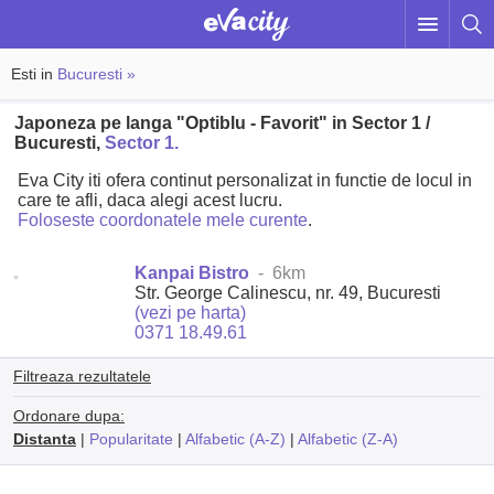
Esti in
Bucuresti »
Japoneza pe langa "Optiblu - Favorit" in Sector 1 /
Bucuresti,
Sector 1.
Eva City iti ofera continut personalizat in functie de locul in
care te afli, daca alegi acest lucru.
Foloseste coordonatele mele curente
.
Kanpai Bistro
- 6km
Str. George Calinescu, nr. 49, Bucuresti
(vezi pe harta)
0371 18.49.61
Filtreaza rezultatele
Ordonare dupa:
Distanta
|
Popularitate
|
Alfabetic (A-Z)
|
Alfabetic (Z-A)