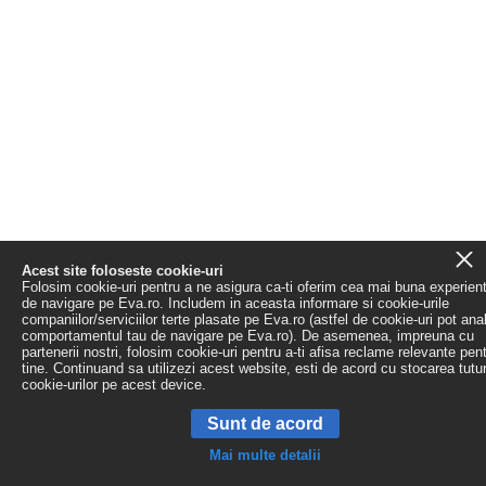
Acest site foloseste cookie-uri
Folosim cookie-uri pentru a ne asigura ca-ti oferim cea mai buna experien
de navigare pe Eva.ro. Includem in aceasta informare si cookie-urile
companiilor/serviciilor terte plasate pe Eva.ro (astfel de cookie-uri pot ana
comportamentul tau de navigare pe Eva.ro). De asemenea, impreuna cu
partenerii nostri, folosim cookie-uri pentru a-ti afisa reclame relevante pen
tine. Continuand sa utilizezi acest website, esti de acord cu stocarea tutu
cookie-urilor pe acest device.
Sunt de acord
Mai multe detalii