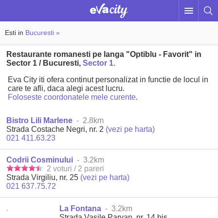
Esti in
Bucuresti »
Restaurante romanesti pe langa "Optiblu - Favorit" in
Sector 1 / Bucuresti,
Sector 1.
Eva City iti ofera continut personalizat in functie de locul in
care te afli, daca alegi acest lucru.
Foloseste coordonatele mele curente
.
Bistro Lili Marlene
- 2.8km
Strada Costache Negri, nr. 2
(vezi pe harta)
021 411.63.23
Codrii Cosminului
- 3.2km
2 voturi / 2 pareri
Strada Virgiliu, nr. 25
(vezi pe harta)
021 637.75.72
La Fontana
- 3.2km
Strada Vasile Parvan, nr. 14 bis