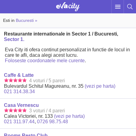
Esti in
Bucuresti »
Restaurante internationale in Sector 1 / Bucuresti,
Sector 1.
Eva City iti ofera continut personalizat in functie de locul in
care te afli, daca alegi acest lucru.
Foloseste coordonatele mele curente
.
Caffe & Latte
4 voturi / 5 pareri
Bulevardul Schitul Magureanu, nr. 35
(vezi pe harta)
021 314.38.34
Casa Vernescu
3 voturi / 4 pareri
Calea Victoriei, nr. 133
(vezi pe harta)
021 311.97.44
,
0726 98.75.48
Rooms Resto Club