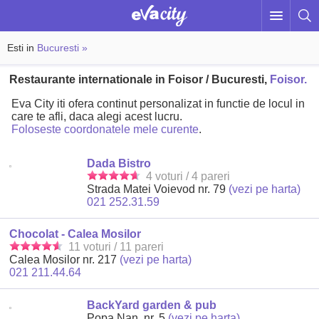
Esti in
Bucuresti »
Restaurante internationale in Foisor / Bucuresti,
Foisor.
Eva City iti ofera continut personalizat in functie de locul in
care te afli, daca alegi acest lucru.
Foloseste coordonatele mele curente
.
Dada Bistro
4 voturi / 4 pareri
Strada Matei Voievod nr. 79
(vezi pe harta)
021 252.31.59
Chocolat - Calea Mosilor
11 voturi / 11 pareri
Calea Mosilor nr. 217
(vezi pe harta)
021 211.44.64
BackYard garden & pub
Popa Nan, nr. 5
(vezi pe harta)