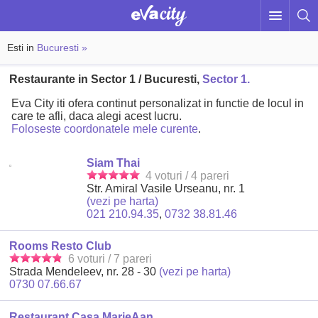
Esti in
Bucuresti »
Restaurante in Sector 1 / Bucuresti,
Sector 1.
Eva City iti ofera continut personalizat in functie de locul in
care te afli, daca alegi acest lucru.
Foloseste coordonatele mele curente
.
Siam Thai
4 voturi / 4 pareri
Str. Amiral Vasile Urseanu, nr. 1
(vezi pe harta)
021 210.94.35
,
0732 38.81.46
Rooms Resto Club
6 voturi / 7 pareri
Strada Mendeleev, nr. 28 - 30
(vezi pe harta)
0730 07.66.67
Restaurant Casa MarieAan