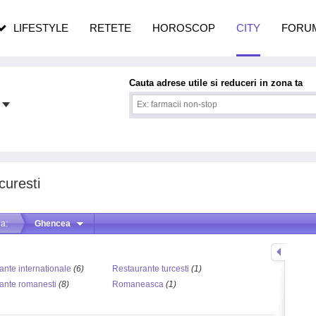
n vârstă
de dureroasă este investigația
LIFESTYLE
RETETE
HOROSCOP
CITY
FORU
Cauta adrese utile si reduceri in zona ta
curesti
a:
Ghencea
:
ante internationale
(6)
Restaurante turcesti
(1)
ante romanesti
(8)
Romaneasca
(1)