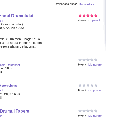
Ordoneaza dupa:
Popularitate
Hanul Drumetului
4
voturi /
4 pareri
ti
t Compozitorilor)
30, 0722 55.50.83
stic, cu un meniu bogat, cu o
bila, iar seara incepand cu ora
trece alaturi de lautarii...
0
vot /
nicio parere
onale
,
Romanesti
 nr. 18 B
13
Revedere
0
vot /
nicio parere
ti
ncea, Nr. 63B
28
Drumul Taberei
0
vot /
nicio parere
od