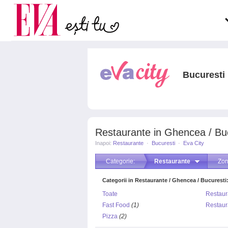
Carieră
pe măsură ce înaintezi î
Actualitate
Bucuresti
Restaurante in Ghencea / Bu
Inapoi:
Restaurante
·
Bucuresti
·
Eva City
Categorie:
Restaurante
Zon
Categorii in Restaurante / Ghencea / Bucuresti
Toate
Restaur
Fast Food
(1)
Restaur
Pizza
(2)