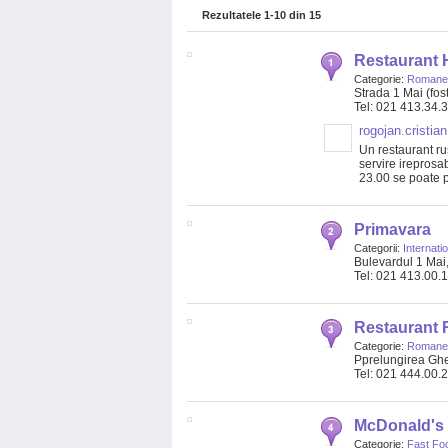
Rezultatele
1-10
din
15
Restaurant 
Categorie:
Romanes
Strada 1 Mai (fos
Tel: 021 413.34.
rogojan.cristian
Un restaurant ru
servire ireprosa
23.00 se poate pe
Primavara
Categorii:
Internati
Bulevardul 1 Mai,
Tel: 021 413.00.
Restaurant 
Categorie:
Romanes
Pprelungirea Ghe
Tel: 021 444.00.
McDonald's 
Categorie:
Fast Fo