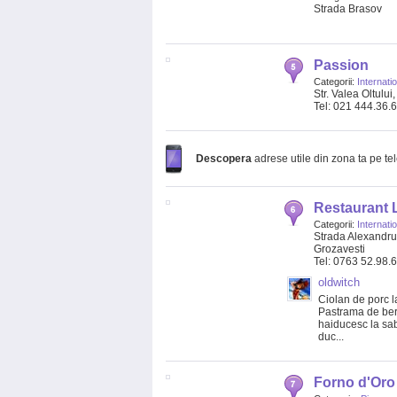
Strada Brasov
Passion
Categorii:
Internati
Str. Valea Oltului
Tel: 021 444.36.
Descopera
adrese utile din zona ta pe te
Restaurant L
Categorii:
Internati
Strada Alexandru 
Grozavesti
Tel: 0763 52.98.
oldwitch
Ciolan de porc l
Pastrama de berb
haiducesc la sab
duc...
Forno d'Oro 