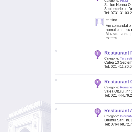
Categorie:
Pizza
Str. Ion Nonna On
Septembrie cu Dr
Tel: 0731 31.03.
cristina
Am comandat o p
numai blatul cu r
Mozzarella era pe
extrem...
Restaurant 
Categorie:
Turcesti
Calea 13 Septemb
Tel: 021 411.30.
Restaurant 
Categorie:
Romane
Valea Oltului, nr.
Tel: 021 444.79.
Restaurant A
Categorie:
Internat
Drumul Sarii, nr. 
Tel: 0764 68.72.