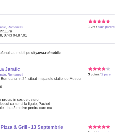
1
vot /
nicio parere
onale
,
Romanesti
, nr.117a
68, 0743 04.87.01
lefonul tau mobil pe
city.eva.ro/mobile
a Jaratic
3
voturi /
2 pareri
onale
,
Romanesti
Borneanu nr. 24, situat in spatele statiei de Metrou
66
a protap in sos de usturoi.
ecut cu sorici la tigaie, Pachet
ie - iata 3 motive pentru care ma
Pizza & Grill - 13 Septembrie