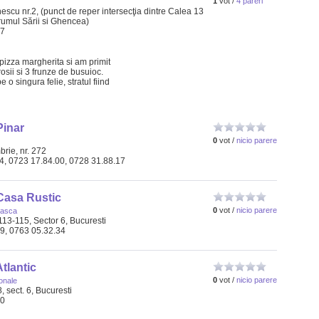
1
vot /
4 pareri
escu nr.2, (punct de reper intersecţia dintre Calea 13
umul Sării si Ghencea)
27
izza margherita si am primit
osii si 3 frunze de busuioc.
 o singura felie, stratul fiind
Pinar
0
vot /
nicio parere
rie, nr. 272
04, 0723 17.84.00, 0728 31.88.17
Casa Rustic
0
vot /
nicio parere
asca
 113-115, Sector 6, Bucuresti
29, 0763 05.32.34
tlantic
0
vot /
nicio parere
ionale
8, sect. 6, Bucuresti
70