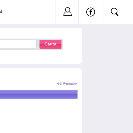
Nu ai cont?
Inregistreaza-
M
Cauta
Permalink