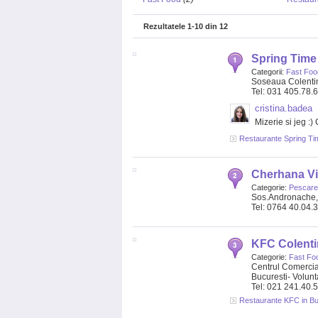
Rezultatele
1-10
din
12
Spring Time 
Categorii:
Fast Foo
Soseaua Colenti
Tel: 031 405.78.
cristina.badea
Mizerie si jeg :)
Restaurante Spring Tim
Cherhana Vic
Categorie:
Pescare
Sos.Andronache, n
Tel: 0764 40.04.
KFC Colenti
Categorie:
Fast Fo
Centrul Comercial
Bucuresti- Volunt
Tel: 021 241.40.
Restaurante KFC in Bu