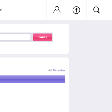
Nu ai cont?
Inregistreaza-
M
Cauta
Permalink