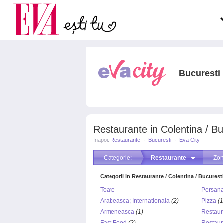
Carieră
pe măsură ce înaintezi î
Actualitate
Bucuresti
Restaurante in Colentina / Bu
Inapoi:
Restaurante
·
Bucuresti
·
Eva City
Categorie:
Restaurante
Zon
Categorii in Restaurante / Colentina / Bucuresti
Toate
Persan
Arabeasca; Internationala
(2)
Pizza
(1
Armeneasca
(1)
Restaur
Fast Food
(2)
Restaur