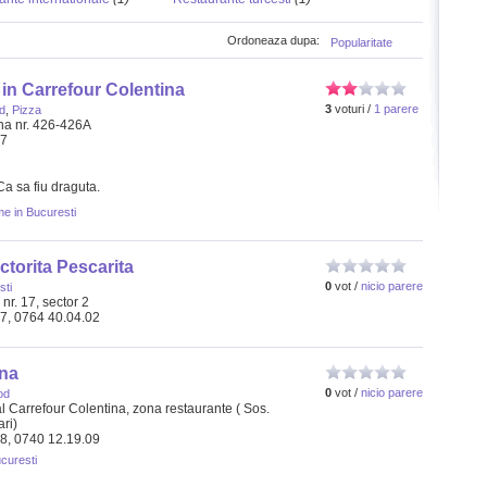
Ordoneaza dupa:
Popularitate
in Carrefour Colentina
3
voturi /
1 parere
d
,
Pizza
na nr. 426-426A
67
 Ca sa fiu draguta.
e in Bucuresti
torita Pescarita
0
vot /
nicio parere
sti
r. 17, sector 2
37, 0764 40.04.02
na
0
vot /
nicio parere
od
 Carrefour Colentina, zona restaurante ( Sos.
ari)
58, 0740 12.19.09
curesti