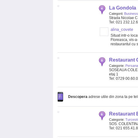
La Gondola
Categorii:
Business
Strada Nicolae Ca
Tel: 021 232.12.
alina_covete
Situat intr-o loc
Floreasca, vis-
restaurantul cu s
Restaurant 
Categorie:
Persana
SOSEAUA COLENT
etaj 1
Tel: 0729 00.60.
Descopera
adrese utile din zona ta pe te
Restaurant 
Categorie:
Turcesti
SOS. COLENTIN
Tel: 021 655.41.