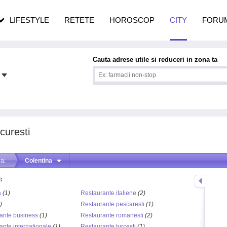
n vârstă
de dureroasă este investigația
LIFESTYLE
RETETE
HOROSCOP
CITY
FORU
Cauta adrese utile si reduceri in zona ta
curesti
a:
Colentina
:
a
(1)
Restaurante italiene
(2)
)
Restaurante pescaresti
(1)
ante business
(1)
Restaurante romanesti
(2)
ante internationale
(1)
Restaurante turcesti
(1)