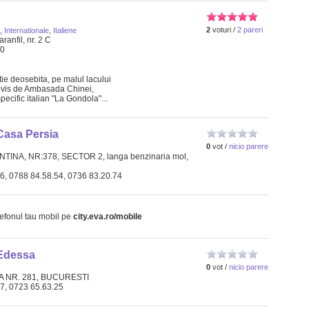
2
voturi /
2 pareri
,
Internationale
,
Italiene
ranfil, nr. 2 C
60
atie deosebita, pe malul lacului
a-vis de Ambasada Chinei,
pecific italian "La Gondola"...
Casa Persia
0
vot /
nicio parere
INA, NR:378, SECTOR 2, langa benzinaria mol,
06, 0788 84.58.54, 0736 83.20.74
lefonul tau mobil pe
city.eva.ro/mobile
Edessa
0
vot /
nicio parere
A NR. 281, BUCURESTI
87, 0723 65.63.25