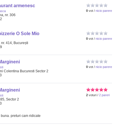
staurant armenesc
0
vot /
nicio parere
asca
a, nr. 306
62
izzerie O Sole Mio
0
vot /
nicio parere
 nr. 414, București
89
Margineni
0
vot /
nicio parere
ti
 Colentina Bucuresti Sector 2
93
Margineni
2
voturi /
2 pareri
ti
85, Sector 2
93
buna. preturi cam ridicate