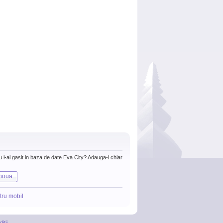
nu l-ai gasit in baza de date Eva City? Adauga-l chiar
noua
tru mobil
itii