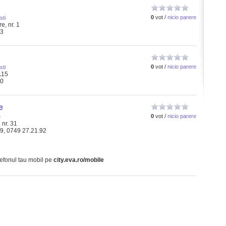
0
vot /
nicio parere
ti
e, nr. 1
13
0
vot /
nicio parere
ti
 115
30
e
0
vot /
nicio parere
e
 nr. 31
19, 0749 27.21.92
lefonul tau mobil pe
city.eva.ro/mobile