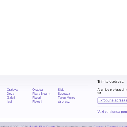
Trimite o adresa
Craiova
Oradea
Sibiu
Ai un loc preferat si 
tu!
Deva
Piatra Neamt
Suceava
Galati
Pitesti
Targu Mures
Propune adresa 
Iasi
Ploiesti
alt oras...
Vezi versiunea pen
pyright © 2001-2026,
iMedia Plus Group
. Toate drepturile rezervate.
Contact
|
Termeni si cond