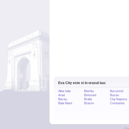
Eva City este si in orasul tau:
Alba Iulia
Bistrita
Bucuresti
Arad
Botosani
Buzau
Bacau
Braila
Cluj Napoca
Baia Mare
Brasov
Constanta
Co