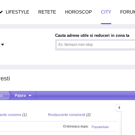
n vârstă
de dureroasă este investigația
LIFESTYLE
RETETE
HOROSCOP
CITY
FORU
Cauta adrese utile si reduceri in zona ta
esti
a:
Pajura
ante coreene
(1)
Restaurante romanesti
(2)
Ordoneaza dupa:
Popularitate