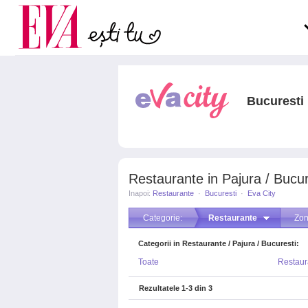
Carieră
pe măsură ce înaintezi î
Actualitate
Bucuresti
Restaurante in Pajura / Bucur
Inapoi:
Restaurante
·
Bucuresti
·
Eva City
Categorie:
Restaurante
Zon
Categorii in Restaurante / Pajura / Bucuresti:
Toate
Restaur
Rezultatele
1-3
din
3