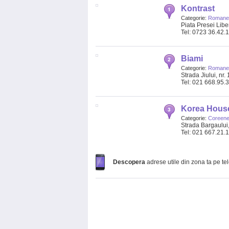
Kontrast
Categorie:
Romanes
Piata Presei Liber
Tel: 0723 36.42.
Biami
Categorie:
Romanes
Strada Jiului, nr.
Tel: 021 668.95.
Korea Hous
Categorie:
Coreen
Strada Bargaului,
Tel: 021 667.21.
Descopera
adrese utile din zona ta pe te