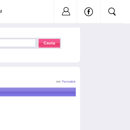
Nu ai cont?
Inregistreaza-
M
Cauta
Permalink