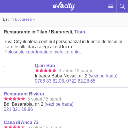
Esti in
Bucuresti »
Restaurante in Titan / Bucuresti,
Titan.
Eva City iti ofera continut personalizat in functie de locul in
care te afli, daca alegi acest lucru.
Foloseste coordonatele mele curente
.
Qian-Bao
3 voturi / 2 pareri
Intrarea Baba Novac, nr. 2
(vezi pe harta)
0788 83.62.06
,
0722 62.28.65
Restaurant Riviera
5 voturi / 5 pareri
Bd. Basarabia, nr. 2
(vezi pe harta)
021 321.19.96
Casa di Anca 72
5 voturi / 5 pareri