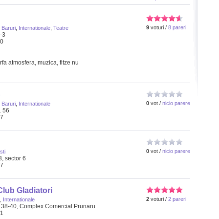
9
voturi /
8 pareri
i Baruri
,
Internationale
,
Teatre
1-3
30
rfa atmosfera, muzica, fitze nu
b
0
vot /
nicio parere
i Baruri
,
Internationale
. 56
97
0
vot /
nicio parere
ti
, sector 6
87
lub Gladiatori
2
voturi /
2 pareri
,
Internationale
r. 38-40, Complex Comercial Prunaru
61