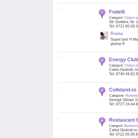
Fratelli
Categorii:
Cluburi s
Str. Goldeni, Nr. 
Tel: 0721 85.00.
Biaaaa
Super tare !!! Ma
gluma !!!
Energy Clu
Categorii:
Cluburi s
Calea Giulesti, nr
Tel: 0740 49.82.
Cofetarel.ro
Categorie:
Romanes
George Valsan 33
Tel: 0727 24.44.
Restaurant C
Categorii:
Business
Calea Giulesti n
Tel: 0722 65.85.