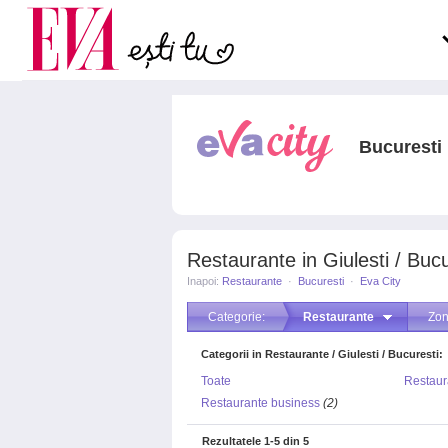
Carieră
pe măsură ce înaintezi î
Actualitate
Bucuresti
Restaurante in Giulesti / Bucu
Inapoi:
Restaurante
·
Bucuresti
·
Eva City
Categorie:
Restaurante
Zon
Categorii in Restaurante / Giulesti / Bucuresti:
Toate
Restaur
Restaurante business
(2)
Rezultatele
1-5
din
5