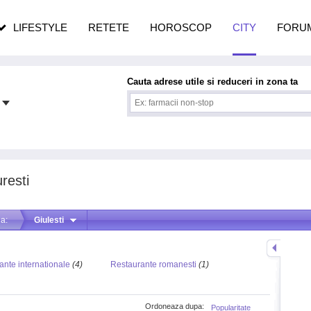
n vârstă
de dureroasă este investigația
LIFESTYLE
RETETE
HOROSCOP
CITY
FORU
Cauta adrese utile si reduceri in zona ta
resti
a:
Giulesti
ante internationale
(4)
Restaurante romanesti
(1)
Ordoneaza dupa:
Popularitate