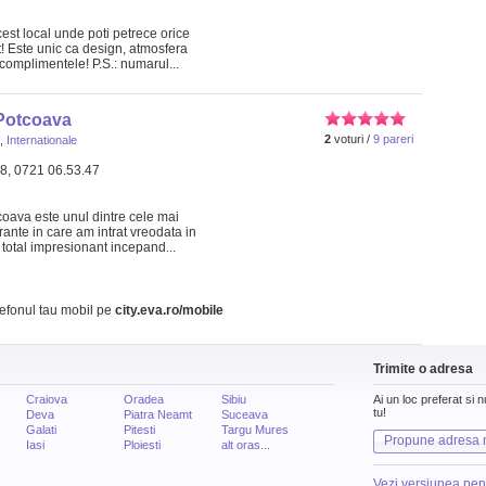
est local unde poti petrece orice
! Este unic ca design, atmosfera
 complimentele! P.S.: numarul...
Potcoava
2
voturi /
9 pareri
,
Internationale
08, 0721 06.53.47
coava este unul dintre cele mai
ante in care am intrat vreodata in
 total impresionant incepand...
lefonul tau mobil pe
city.eva.ro/mobile
Trimite o adresa
Craiova
Oradea
Sibiu
Ai un loc preferat si 
tu!
Deva
Piatra Neamt
Suceava
Galati
Pitesti
Targu Mures
Propune adresa 
Iasi
Ploiesti
alt oras...
Vezi versiunea pen