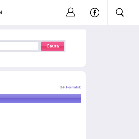
Nu ai cont?
Inregistreaza-
M
Cauta
Permalink