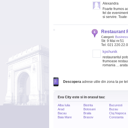
Alexandra
Foarte frumos ac
fel de eveniment
si servire. Toate
Restaurant 
Categorii:
Business
Str. 9 Mai nr.51
Tel: 021 220.22.
kpshunik
restaurantul pot
frumoase restaur
romania ... arata
Descopera
adrese utile din zona ta pe te
Eva City este si in orasul tau:
Alba Iulia
Bistrita
Bucuresti
Arad
Botosani
Buzau
Bacau
Braila
Cluj Napoca
Baia Mare
Brasov
Constanta