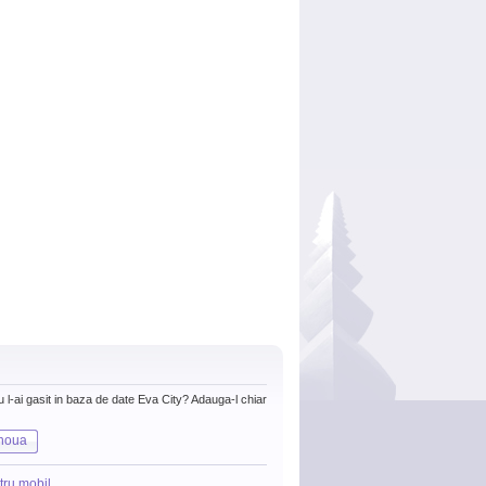
nu l-ai gasit in baza de date Eva City? Adauga-l chiar
noua
tru mobil