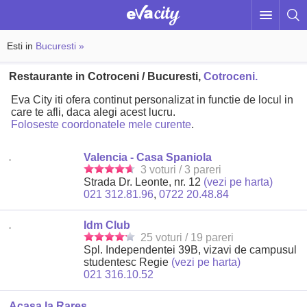
Esti in
Bucuresti »
Restaurante in Cotroceni / Bucuresti,
Cotroceni.
Eva City iti ofera continut personalizat in functie de locul in
care te afli, daca alegi acest lucru.
Foloseste coordonatele mele curente
.
Valencia - Casa Spaniola
3 voturi / 3 pareri
Strada Dr. Leonte, nr. 12
(vezi pe harta)
021 312.81.96
,
0722 20.48.84
Idm Club
25 voturi / 19 pareri
Spl. Independentei 39B, vizavi de campusul
studentesc Regie
(vezi pe harta)
021 316.10.52
Acasa la Rares