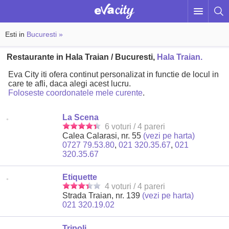
Esti in
Bucuresti »
Restaurante in Hala Traian / Bucuresti,
Hala Traian.
Eva City iti ofera continut personalizat in functie de locul in
care te afli, daca alegi acest lucru.
Foloseste coordonatele mele curente
.
La Scena
6 voturi / 4 pareri
Calea Calarasi, nr. 55
(vezi pe harta)
0727 79.53.80
,
021 320.35.67
,
021
320.35.67
Etiquette
4 voturi / 4 pareri
Strada Traian, nr. 139
(vezi pe harta)
021 320.19.02
Tripoli