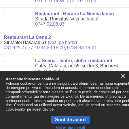
031 710.14.34
,
0721 07.76.00
Restaurant - Berarie La Nenea Iancu
Strada Romulus
(vezi pe harta)
0747 02.06.03
Restaurant La Cena 2
Str Matei Basarab 61
(vezi pe harta)
031 425.77.77
,
0734 33.18.70
,
0734 33.18.71
La Scena - teatru, club si restaurant
Calea Calarasi, nr. 55, sector 3, Bucuresti
(vezi pe harta)
0727 79.53.80
,
0724 08.18.10
Acest site foloseste cookie-uri
Folosim cookie-uri pentru a ne asigura ca-ti oferim cea mai buna experien
de navigare pe Eva.ro. Includem in aceasta informare si cookie-urile
Rezultatele
1-10
din
20
companiilor/serviciilor terte plasate pe Eva.ro (astfel de cookie-uri pot ana
Pagina urmatoare »
comportamentul tau de navigare pe Eva.ro). De asemenea, impreuna cu
partenerii nostri, folosim cookie-uri pentru a-ti afisa reclame relevante pen
tine. Continuand sa utilizezi acest website, esti de acord cu stocarea tutu
Filtreaza rezultatele
cookie-urilor pe acest device.
Ordonare dupa:
Sunt de acord
Popularitate
|
Alfabetic (A-Z)
|
Alfabetic (Z-A)
Mai multe detalii