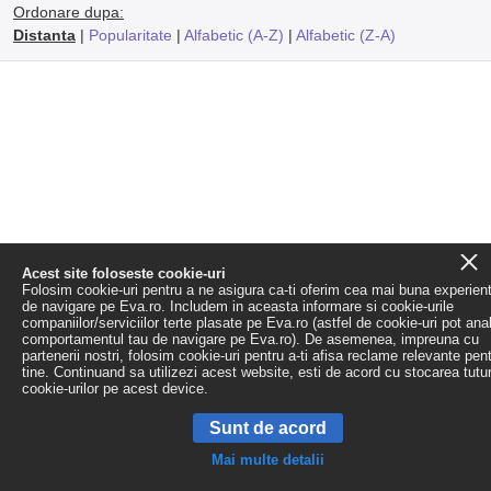
Ordonare dupa:
Distanta
|
Popularitate
|
Alfabetic (A-Z)
|
Alfabetic (Z-A)
Acest site foloseste cookie-uri
Folosim cookie-uri pentru a ne asigura ca-ti oferim cea mai buna experien
de navigare pe Eva.ro. Includem in aceasta informare si cookie-urile
companiilor/serviciilor terte plasate pe Eva.ro (astfel de cookie-uri pot ana
comportamentul tau de navigare pe Eva.ro). De asemenea, impreuna cu
partenerii nostri, folosim cookie-uri pentru a-ti afisa reclame relevante pen
tine. Continuand sa utilizezi acest website, esti de acord cu stocarea tutu
cookie-urilor pe acest device.
Sunt de acord
Mai multe detalii