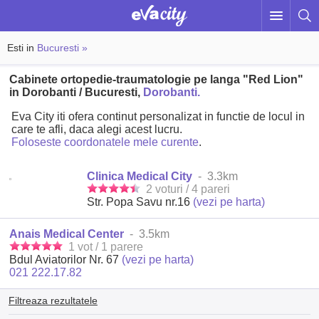
Esti in
Bucuresti »
Cabinete ortopedie-traumatologie pe langa "Red Lion"
in Dorobanti / Bucuresti,
Dorobanti.
Eva City iti ofera continut personalizat in functie de locul in
care te afli, daca alegi acest lucru.
Foloseste coordonatele mele curente
.
Clinica Medical City
- 3.3km
2 voturi / 4 pareri
Str. Popa Savu nr.16
(vezi pe harta)
Anais Medical Center
- 3.5km
1 vot / 1 parere
Bdul Aviatorilor Nr. 67
(vezi pe harta)
021 222.17.82
Filtreaza rezultatele