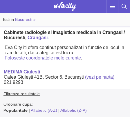
Esti in
Bucuresti »
Cabinete radiologie si imagistica medicala in Crangasi /
Bucuresti,
Crangasi.
Eva City iti ofera continut personalizat in functie de locul in
care te afli, daca alegi acest lucru.
Foloseste coordonatele mele curente
.
MEDIMA Giulesti
Calea Giulești 41B, Sector 6, București
(vezi pe harta)
021 9293
Filtreaza rezultatele
Ordonare dupa:
Popularitate
|
Alfabetic (A-Z)
|
Alfabetic (Z-A)