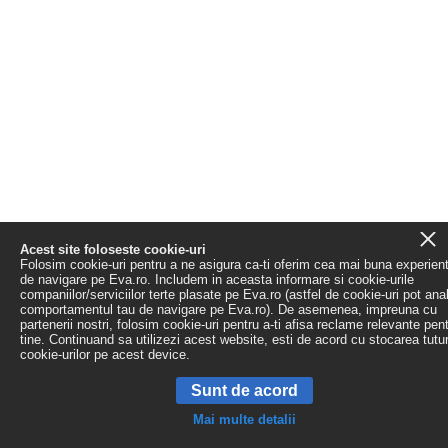
Acest site foloseste cookie-uri
Folosim cookie-uri pentru a ne asigura ca-ti oferim cea mai buna experien
de navigare pe Eva.ro. Includem in aceasta informare si cookie-urile
companiilor/serviciilor terte plasate pe Eva.ro (astfel de cookie-uri pot ana
comportamentul tau de navigare pe Eva.ro). De asemenea, impreuna cu
partenerii nostri, folosim cookie-uri pentru a-ti afisa reclame relevante pen
tine. Continuand sa utilizezi acest website, esti de acord cu stocarea tutu
cookie-urilor pe acest device.
Sunt de acord
Mai multe detalii