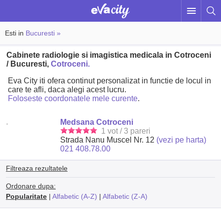
Esti in
Bucuresti »
Cabinete radiologie si imagistica medicala in Cotroceni
/ Bucuresti,
Cotroceni.
Eva City iti ofera continut personalizat in functie de locul in
care te afli, daca alegi acest lucru.
Foloseste coordonatele mele curente
.
Medsana Cotroceni
1 vot / 3 pareri
Strada Nanu Muscel Nr. 12
(vezi pe harta)
021 408.78.00
Filtreaza rezultatele
Ordonare dupa:
Popularitate
|
Alfabetic (A-Z)
|
Alfabetic (Z-A)