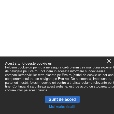
Acest site foloseste cookie-uri
Folosim cookie-uri pentru a ne asigura ca-ti oferim cea mai buna experien
de navigare pe Eva.ro. Includem in aceasta informare si cookie-urile
companiilor/serviciilor terte plasate pe Eva.ro (astfel de cookie-uri pot ana
comportamentul tau de navigare pe Eva.ro). De asemenea, impreuna cu
partenerii nostri, folosim cookie-uri pentru a-ti afisa reclame relevante pen
tine. Continuand sa utilizezi acest website, esti de acord cu stocarea tutu
cookie-urilor pe acest device.
Sunt de acord
Mai multe detalii