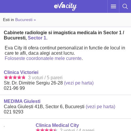
Esti in
Bucuresti »
Cabinete radiologie si imagistica medicala in Sector 1 /
Bucuresti,
Sector 1.
Eva City iti ofera continut personalizat in functie de locul in
care te afli, daca alegi acest lucru.
Foloseste coordonatele mele curente
.
Clinica Victoriei
3 voturi / 5 pareri
Str. Dr. Dimitrie Sergiu 26-28
(vezi pe harta)
021-96 99
MEDIMA Giulesti
Calea Giulești 41B, Sector 6, București
(vezi pe harta)
021 9293
Clinica Medical City
2 voturi / 4 pareri