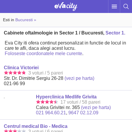
Esti in
Bucuresti »
Cabinete oftalmologie in Sector 1 / Bucuresti,
Sector 1.
Eva City iti ofera continut personalizat in functie de locul in
care te afli, daca alegi acest lucru.
Foloseste coordonatele mele curente
.
Clinica Victoriei
3 voturi / 5 pareri
Str. Dr. Dimitrie Sergiu 26-28
(vezi pe harta)
021-96 99
Hyperclinica Medlife Grivita
17 voturi / 58 pareri
Calea Grivitei nr. 365
(vezi pe harta)
021 964.60.21
,
9647 02.12.09
Centrul medical Bio - Medica
3 voturi / 6 pareri