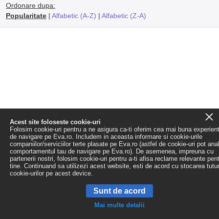
Ordonare dupa:
Popularitate
|
Alfabetic (A-Z)
|
Alfabetic (Z-A)
Acest site foloseste cookie-uri
Folosim cookie-uri pentru a ne asigura ca-ti oferim cea mai buna experien
de navigare pe Eva.ro. Includem in aceasta informare si cookie-urile
companiilor/serviciilor terte plasate pe Eva.ro (astfel de cookie-uri pot ana
comportamentul tau de navigare pe Eva.ro). De asemenea, impreuna cu
partenerii nostri, folosim cookie-uri pentru a-ti afisa reclame relevante pen
tine. Continuand sa utilizezi acest website, esti de acord cu stocarea tutu
cookie-urilor pe acest device.
Sunt de acord
Mai multe detalii