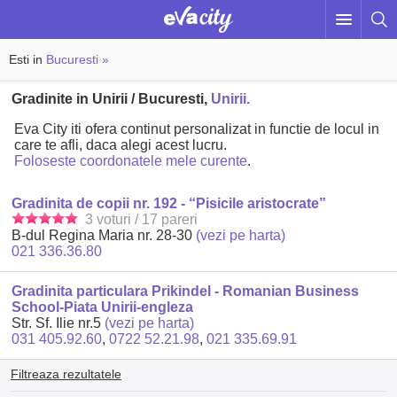
Esti in
Bucuresti »
Gradinite in Unirii / Bucuresti,
Unirii.
Eva City iti ofera continut personalizat in functie de locul in
care te afli, daca alegi acest lucru.
Foloseste coordonatele mele curente
.
Gradinita de copii nr. 192 - “Pisicile aristocrate”
3 voturi / 17 pareri
B-dul Regina Maria nr. 28-30
(vezi pe harta)
021 336.36.80
Gradinita particulara Prikindel - Romanian Business
School-Piata Unirii-engleza
Str. Sf. Ilie nr.5
(vezi pe harta)
031 405.92.60
,
0722 52.21.98
,
021 335.69.91
Filtreaza rezultatele