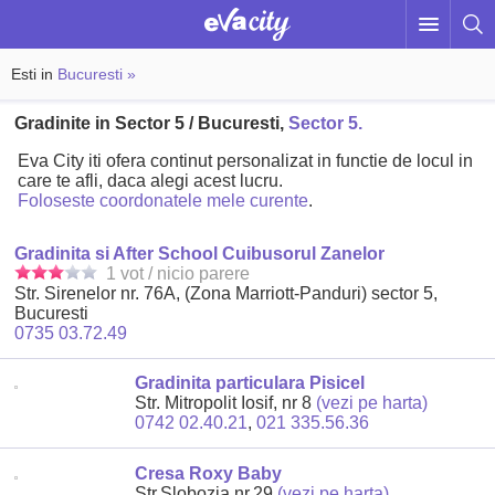
Esti in
Bucuresti »
Gradinite in Sector 5 / Bucuresti,
Sector 5.
Eva City iti ofera continut personalizat in functie de locul in
care te afli, daca alegi acest lucru.
Foloseste coordonatele mele curente
.
Gradinita si After School Cuibusorul Zanelor
1 vot / nicio parere
Str. Sirenelor nr. 76A, (Zona Marriott-Panduri) sector 5,
Bucuresti
0735 03.72.49
Gradinita particulara Pisicel
Str. Mitropolit Iosif, nr 8
(vezi pe harta)
0742 02.40.21
,
021 335.56.36
Cresa Roxy Baby
Str.Slobozia nr.29
(vezi pe harta)