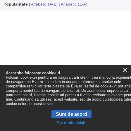
Popularitate
|
Alfabetic (A-Z)
|
Alfabetic (Z-A)
Acest site foloseste cookie-uri
Folosim cookie-uri pentru a ne asigura ca-ti oferim cea mai buna experien
de navigare pe Eva.ro. Includem in aceasta informare si cookie-urile
companiilor/serviciilor terte plasate pe Eva.ro (astfel de cookie-uri pot ana
comportamentul tau de navigare pe Eva.ro). De asemenea, impreuna cu
partenerii nostri, folosim cookie-uri pentru a-ti afisa reclame relevante pen
tine. Continuand sa utilizezi acest website, esti de acord cu stocarea tutu
cookie-urilor pe acest device.
Sunt de acord
Mai multe detalii